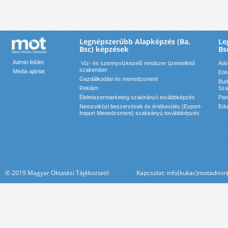
Legnépszerűbb Alapképzés (Ba,
Le
Bsc) képzések
Bs
Admin felület
Víz- és szennyvízkezelő rendszer üzemeltető
Adv
szakember
Média ajánlat
Eöt
Gazdálkodási és menedzsment
Bud
Reklám
Sza
Élelmiszermarketing szakirányú továbbképzés
Pan
Nemzetközi beszerzések és értékesítés (Export-
Edu
Import Menedzsment) szakirányú továbbképzés
© 2019 Magyar Oktatási Tájékoztató Kapcsolat: info(kukac)motadmin(