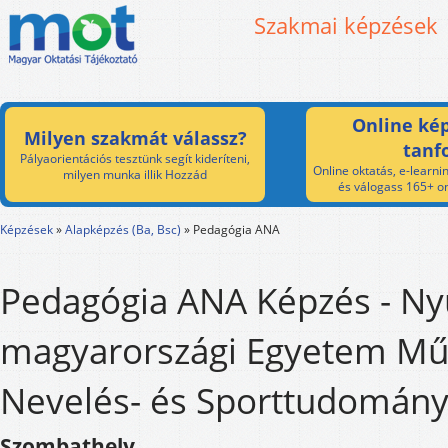
Szakmai képzések
Online kép
Milyen szakmát válassz?
tanf
Pályaorientációs tesztünk segít kideríteni,
Online oktatás, e-learnin
milyen munka illik Hozzád
és válogass 165+ on
Képzések
»
Alapképzés (Ba, Bsc)
»
Pedagógia ANA
Pedagógia ANA Képzés - Ny
magyarországi Egyetem Műv
Nevelés- és Sporttudomány
Szombathely