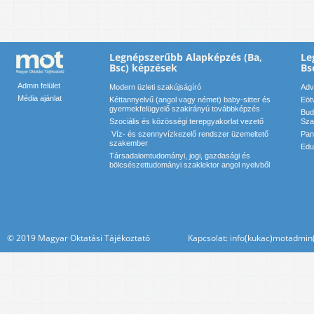
Legnépszerűbb Alapképzés (Ba,
Le
Bsc) képzések
Bs
Admin felület
Modern üzleti szakújságíró
Adv
Média ajánlat
Kéttannyelvű (angol vagy német) baby-sitter és
Eöt
gyermekfelügyelő szakirányú továbbképzés
Bud
Szociális és közösségi terepgyakorlat vezető
Sza
Víz- és szennyvízkezelő rendszer üzemeltető
Pan
szakember
Edu
Társadalomtudományi, jogi, gazdasági és
bölcsészettudományi szaklektor angol nyelvből
© 2019 Magyar Oktatási Tájékoztató Kapcsolat: info(kukac)motadmin(