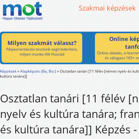
Szakmai képzések
Online kép
Milyen szakmát válassz?
tanf
Pályaorientációs tesztünk segít kideríteni,
Online oktatás, e-learnin
milyen munka illik Hozzád
és válogass 165+ on
Képzések
»
Alapképzés (Ba, Bsc)
»
Osztatlan tanári [11 félév [német nyelv és kult
kultúra tanára]]
Osztatlan tanári [11 félév 
nyelv és kultúra tanára; fra
és kultúra tanára]] Képzés 