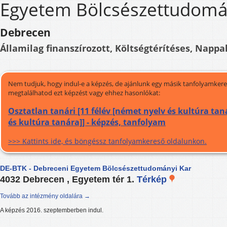
Egyetem Bölcsészettudomá
Debrecen
Államilag finanszírozott, Költségtérítéses, Nappal
Nem tudjuk, hogy indul-e a képzés, de ajánlunk egy másik tanfolyamkeres
megtalálhatod ezt képzést vagy ehhez hasonlókat:
Osztatlan tanári [11 félév [német nyelv és kultúra tan
és kultúra tanára]] - képzés, tanfolyam
>>> Kattints ide, és böngéssz tanfolyamkereső oldalunkon.
DE-BTK - Debreceni Egyetem Bölcsészettudományi Kar
4032 Debrecen , Egyetem tér 1.
Térkép
Tovább az intézmény oldalára →
A képzés 2016. szeptemberben indul.