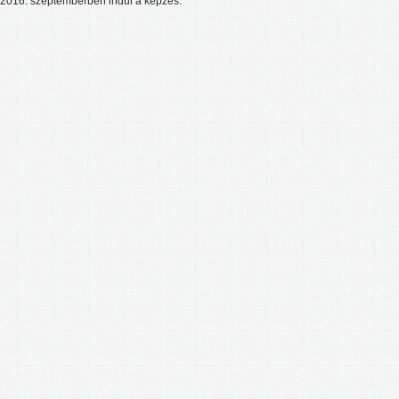
2016. szeptemberben indul a képzés.