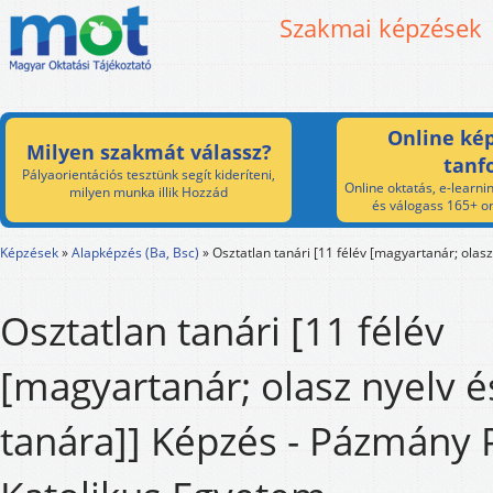
Szakmai képzések
Online kép
Milyen szakmát válassz?
tanf
Pályaorientációs tesztünk segít kideríteni,
Online oktatás, e-learnin
milyen munka illik Hozzád
és válogass 165+ on
Képzések
»
Alapképzés (Ba, Bsc)
»
Osztatlan tanári [11 félév [magyartanár; olasz
Osztatlan tanári [11 félév
[magyartanár; olasz nyelv é
tanára]] Képzés - Pázmány 