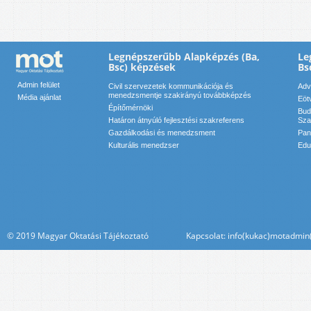
Legnépszerűbb Alapképzés (Ba,
Le
Bsc) képzések
Bs
Admin felület
Civil szervezetek kommunikációja és
Adv
menedzsmentje szakirányú továbbképzés
Média ajánlat
Eöt
Építőmérnöki
Bud
Határon átnyúló fejlesztési szakreferens
Sza
Gazdálkodási és menedzsment
Pan
Kulturális menedzser
Edu
© 2019 Magyar Oktatási Tájékoztató Kapcsolat: info(kukac)motadmin(