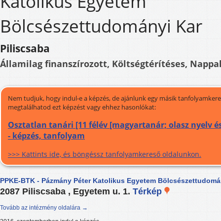
Katolikus Egyetem
Bölcsészettudományi Kar
Piliscsaba
Államilag finanszírozott, Költségtérítéses, Nappal
Nem tudjuk, hogy indul-e a képzés, de ajánlunk egy másik tanfolyamkeres
megtalálhatod ezt képzést vagy ehhez hasonlókat:
Osztatlan tanári [11 félév [magyartanár; olasz nyelv é
- képzés, tanfolyam
>>> Kattints ide, és böngéssz tanfolyamkereső oldalunkon.
PPKE-BTK - Pázmány Péter Katolikus Egyetem Bölcsészettudomá
2087 Piliscsaba , Egyetem u. 1.
Térkép
Tovább az intézmény oldalára →