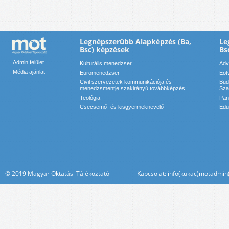
Legnépszerűbb Alapképzés (Ba,
Le
Bsc) képzések
Bs
Admin felület
Kulturális menedzser
Adv
Média ajánlat
Euromenedzser
Eöt
Civil szervezetek kommunikációja és
Bud
menedzsmentje szakirányú továbbképzés
Sza
Teológia
Pan
Csecsemő- és kisgyermeknevelő
Edu
© 2019 Magyar Oktatási Tájékoztató Kapcsolat: info(kukac)motadmin(