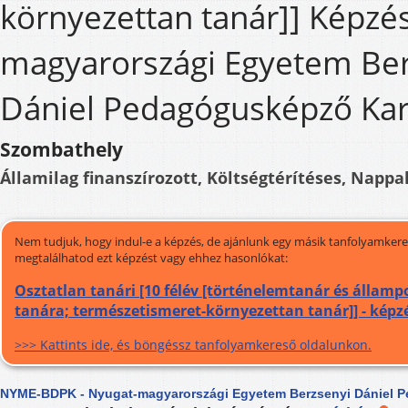
környezettan tanár]] Képzés
magyarországi Egyetem Ber
Dániel Pedagógusképző Ka
Szombathely
Államilag finanszírozott, Költségtérítéses, Nappal
Nem tudjuk, hogy indul-e a képzés, de ajánlunk egy másik tanfolyamkeres
megtalálhatod ezt képzést vagy ehhez hasonlókat:
Osztatlan tanári [10 félév [történelemtanár és államp
tanára; természetismeret-környezettan tanár]] - képz
>>> Kattints ide, és böngéssz tanfolyamkereső oldalunkon.
NYME-BDPK - Nyugat-magyarországi Egyetem Berzsenyi Dániel 