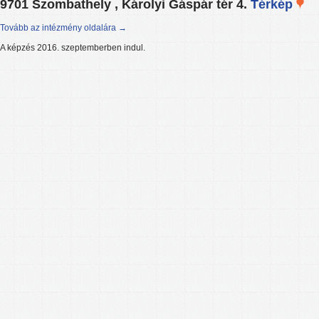
9701 Szombathely , Károlyi Gáspár tér 4.
Térkép
Tovább az intézmény oldalára →
A képzés 2016. szeptemberben indul.