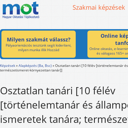
Szakmai képzések
Online kép
Milyen szakmát válassz?
tanf
Pályaorientációs tesztünk segít kideríteni,
Online oktatás, e-learnin
milyen munka illik Hozzád
és válogass 165+ on
Képzések
»
Alapképzés (Ba, Bsc)
»
Osztatlan tanári [10 félév [történelemtanár é
természetismeret-környezettan tanár]]
Osztatlan tanári [10 félév
[történelemtanár és államp
ismeretek tanára; természe