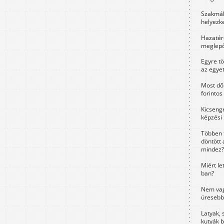
Szakmák 
helyezk
Hazatérő
meglepő
Egyre t
az egye
Most dől
forintos
Kicsenge
képzési
Többen 
döntött 
mindez?
Miért le
ban?
Nem vag
üresebb
Latyak, 
kutyák 