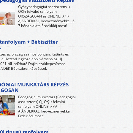
Gyógypedagógiai asszisztens új,
OKJ-t felváltó tanfolyam
ORSZÁGOSAN és ONLINE. ⚡⚡⚡
AJÁNDÉKKAL, kedvezményekkel, 6-
7 hónap alatt. Érdeklődj most!
tanfolyam + Bébiszitter
s
zés az ország számos pontján. Kattints és
z a Hozzád legközelebbi városba az ÚJ
021-től indítható Dajka szakképesítésre.
NDÉK Bébiszitter képzéssel.
ÓGIAI MUNKATÁRS KÉPZÉS
ÁGOSAN
Pedagógiai munkatárs (Pedagógiai
asszisztens) új, OKJ-t felváltó
tanfolyam ONLINE. ⚡⚡⚡
AJÁNDÉKKAL, kedvezményekkel.
Érdeklődj most!
új típusú tanfolyam