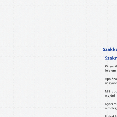
Szakké
Szak
Pályavá
félelem 
Ápolóna
nagyobb
Miért bu
elején?
Nyári m
a meleg
Fizikai 