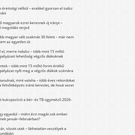
érettségi nélkül – ezekkel gyorsan el tudsz
edni
 magyarok ezrei keresnek új irányt –
 megoldás terjed
öbb magyar vált szakmát 30 felett – már nem
tem az egyetlen út
 el, merre indulsz – több mint 15 millió
 pályázati lehetőség végzős diákoknak
ttek – több mint 15 millió forint értékű
 pályázat nyílt meg a végzős diákok számára
tanulnak, mint valaha – több éves rekordokat
a felnőttképzés iránti kereslet, de hová vezet
tt kulcspozíció a bér- és TB-ügyintéző 2026-
y egyedül – miért érzi magát sok ember
nek január–februárban?
sár, sózott utak – láthatatlan veszélyek a
bundáján