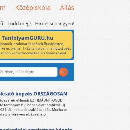
em
Középiskola
Állás
ső
Tudd meg!
Hirdessen ingyen!
TanfolyamGURU.hu
lyamok, szakmai képzések Budapesten,
rte és online. 1723 tanfolyam, felnőttképzés
yszínen kedvezményekkel és bónuszokkal.
oktató képzés ORSZÁGOSAN
tó szeretnél lenni? EZT IMÁDNI FOGOD!
tó tanfolyam 6-8 hónap alatt profiktól! ÚJ
021-től indítható szakképesítés. Munka és
llett is könnyen elvégezhető.
edagógiai asszisztens képzés