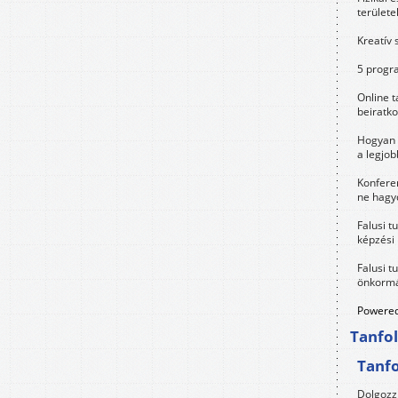
területe
Kreatív 
5 progra
Online t
beiratko
Hogyan 
a legjo
Konfere
ne hagyd
Falusi t
képzési
Falusi t
önkormá
Powered
Tanfo
Tanf
Dolgozz 