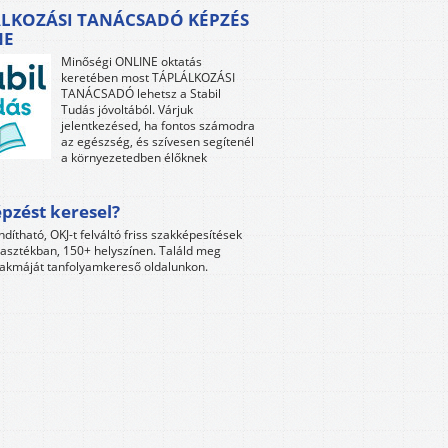
LKOZÁSI TANÁCSADÓ KÉPZÉS
NE
Minőségi ONLINE oktatás
keretében most TÁPLÁLKOZÁSI
TANÁCSADÓ lehetsz a Stabil
Tudás jóvoltából. Várjuk
jelentkezésed, ha fontos számodra
az egészség, és szívesen segítenél
a környezetedben élőknek
pzést keresel?
ndítható, OKJ-t felváltó friss szakképesítések
lasztékban, 150+ helyszínen. Találd meg
akmáját tanfolyamkereső oldalunkon.