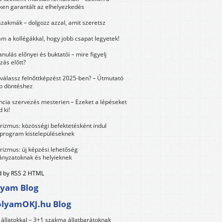
ken garantált az elhelyezkedés
szakmák – dolgozz azzal, amit szeretsz
m a kollégákkal, hogy jobb csapat legyetek!
anulás előnyei és buktatói – mire figyelj
zás előtt?
válassz felnőttképzést 2025-ben? – Útmutató
bb döntéshez
ncia szervezés mesterien – Ezeket a lépéseket
 ki!
urizmus: közösségi befektetésként indul
 program kistelepüléseknek
urizmus: új képzési lehetőség
nyzatoknak és helyieknek
 by RSS 2 HTML
lyam Blog
olyamOKJ.hu Blog
állatokkal – 3+1 szakma állatbarátoknak