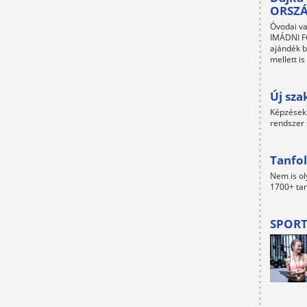
ORSZ
Óvodai va
IMÁDNI FO
ajándék b
mellett i
Új sza
Képzések 
rendszer 
Tanfol
Nem is ol
1700+ tan
SPORT