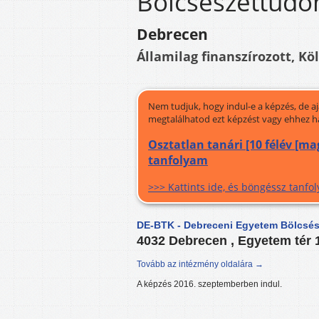
Bölcsészettudo
Debrecen
Államilag finanszírozott, Kö
Nem tudjuk, hogy indul-e a képzés, de a
megtalálhatod ezt képzést vagy ehhez h
Osztatlan tanári [10 félév [m
tanfolyam
>>> Kattints ide, és böngéssz tanf
DE-BTK - Debreceni Egyetem Bölcsé
4032 Debrecen , Egyetem tér 
Tovább az intézmény oldalára →
A képzés 2016. szeptemberben indul.