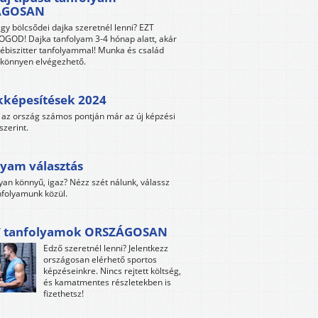
ÁGOSAN
gy bölcsődei dajka szeretnél lenni? EZT
GOD! Dajka tanfolyam 3-4 hónap alatt, akár
ébiszitter tanfolyammal! Munka és család
s könnyen elvégezhető.
kképesítések 2024
az ország számos pontján már az új képzési
szerint.
yam választás
yan könnyű, igaz? Nézz szét nálunk, válassz
folyamunk közül.
 tanfolyamok ORSZÁGOSAN
Edző szeretnél lenni? Jelentkezz
országosan elérhető sportos
képzéseinkre. Nincs rejtett költség,
és kamatmentes részletekben is
fizethetsz!