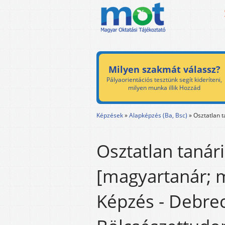
Milyen szakmát válassz?
Pályaorientációs tesztünk segít kideríteni,
milyen munka illik Hozzád
Képzések
»
Alapképzés (Ba, Bsc)
»
Osztatlan t
Osztatlan tanári
[magyartanár; 
Képzés - Debre