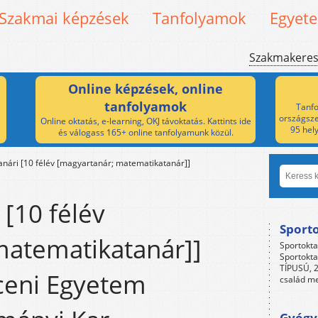
Szakmai képzések
Tanfolyamok
Egyet
Szakmakere
Online képzések, online
tanfolyamok
Tanfo
országsze
Online oktatás, e-learning, OKJ távoktatás. Kattints ide
95 hel
és válogass 165+ online tanfolyamunk közül.
anári [10 félév [magyartanár; matematikatanár]]
 [10 félév
Sport
matematikatanár]]
Sportokta
Sportokta
TÍPUSÚ, 2
ceni Egyetem
család me
Gyógyp