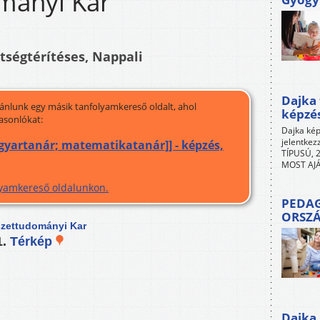
mányi Kar
ltségtérítéses, Nappali
Dajka 
jánlunk egy másik tanfolyamkereső oldalt, ahol
képzé
asonlókat:
Dajka kép
jelentkez
agyartanár; matematikatanár]] - képzés,
TÍPUSÚ, 2
MOST AJÁ
olyamkereső oldalunkon.
PEDAG
ORSZ
szettudományi Kar
1.
Térkép
Dajka 