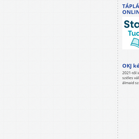
TÁPLÁ
ONLI
OKJ ké
2021-től i
széles vá
álmaid sz