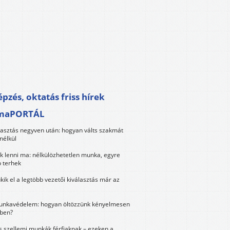
pzés, oktatás friss hírek
maPORTÁL
lasztás negyven után: hogyan válts szakmát
nélkül
k lenni ma: nélkülözhetetlen munka, egyre
 terhek
kik el a legtöbb vezetői kiválasztás már az
unkavédelem: hogyan öltözzünk kényelmesen
ben?
és szellemi munkák férfiaknak – ezeken a