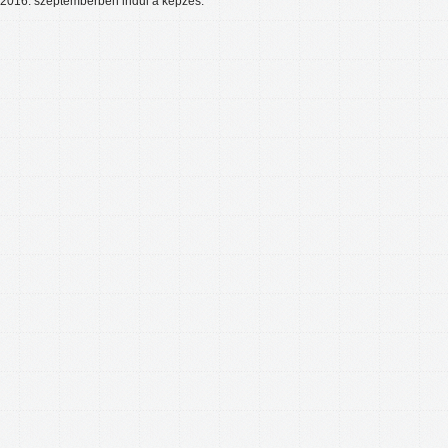
2016. szeptemberben indul a képzés.