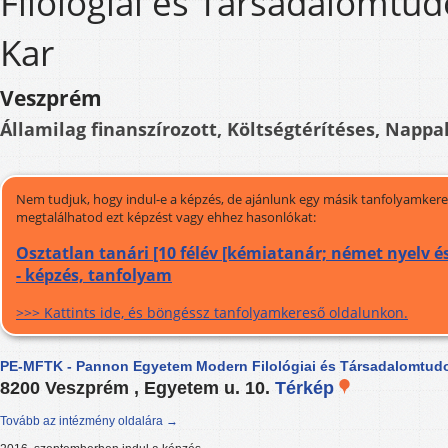
Filológiai és Társadalomtu
Kar
Veszprém
Államilag finanszírozott, Költségtérítéses, Nappal
Nem tudjuk, hogy indul-e a képzés, de ajánlunk egy másik tanfolyamkeres
megtalálhatod ezt képzést vagy ehhez hasonlókat:
Osztatlan tanári [10 félév [kémiatanár; német nyelv é
- képzés, tanfolyam
>>> Kattints ide, és böngéssz tanfolyamkereső oldalunkon.
PE-MFTK - Pannon Egyetem Modern Filológiai és Társadalomtud
8200 Veszprém , Egyetem u. 10.
Térkép
Tovább az intézmény oldalára →