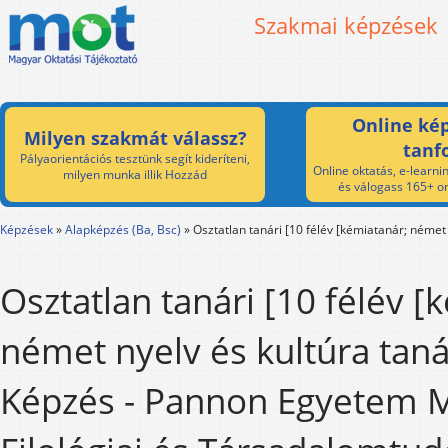
Szakmai képzések
Online kép
Milyen szakmát válassz?
tanf
Pályaorientációs tesztünk segít kideríteni,
Online oktatás, e-learnin
milyen munka illik Hozzád
és válogass 165+ on
Képzések
»
Alapképzés (Ba, Bsc)
»
Osztatlan tanári [10 félév [kémiatanár; német 
Osztatlan tanári [10 félév [
német nyelv és kultúra taná
Képzés - Pannon Egyetem 