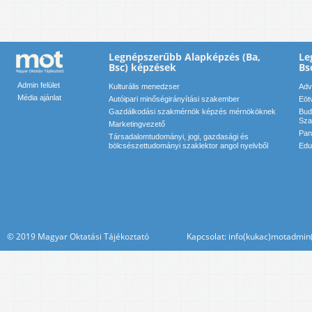
Legnépszerűbb Alapképzés (Ba,
Le
Bsc) képzések
Bs
Admin felület
Kulturális menedzser
Adv
Média ajánlat
Autóipari minőségirányítási szakember
Eöt
Gazdálkodási szakmérnök képzés mérnököknek
Bud
Sza
Marketingvezető
Pan
Társadalomtudományi, jogi, gazdasági és
bölcsészettudományi szaklektor angol nyelvből
Edu
© 2019 Magyar Oktatási Tájékoztató Kapcsolat: info(kukac)motadmin(