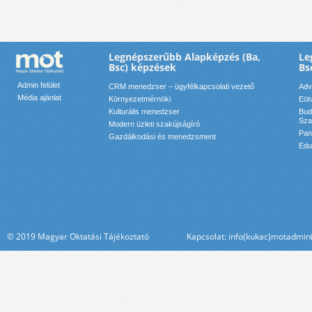
Legnépszerűbb Alapképzés (Ba,
Le
Bsc) képzések
Bs
Admin felület
CRM menedzser – ügyfélkapcsolati vezető
Adv
Média ajánlat
Környezetmérnöki
Eöt
Kulturális menedzser
Bud
Sza
Modern üzleti szakújságíró
Pan
Gazdálkodási és menedzsment
Edu
© 2019 Magyar Oktatási Tájékoztató Kapcsolat: info(kukac)motadmin(