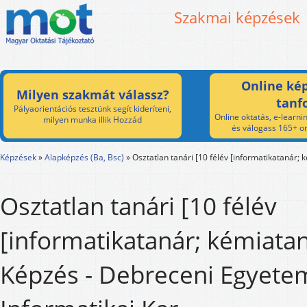
Szakmai képzések
Online kép
Milyen szakmát válassz?
tanf
Pályaorientációs tesztünk segít kideríteni,
Online oktatás, e-learnin
milyen munka illik Hozzád
és válogass 165+ on
Képzések
»
Alapképzés (Ba, Bsc)
»
Osztatlan tanári [10 félév [informatikatanár; 
Osztatlan tanári [10 félév
[informatikatanár; kémiatan
Képzés - Debreceni Egyete