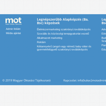
Legnépszerűbb Alapképzés (Ba,
Le
Bsc) képzések
Bs
Admin felület
Élelmiszermarketing szakirányú továbbképzés
Adv
Média ajánlat
Szociális és közösségi terepgyakorlat vezető
Eöt
Alkalmazott marketing
Bud
Sza
Reklám
Pan
Kéttannyelvű (angol vagy német) baby-sitter és
gyermekfelügyelő szakirányú továbbképzés
Edu
© 2019 Magyar Oktatási Tájékoztató Kapcsolat: info(kukac)motadmin(