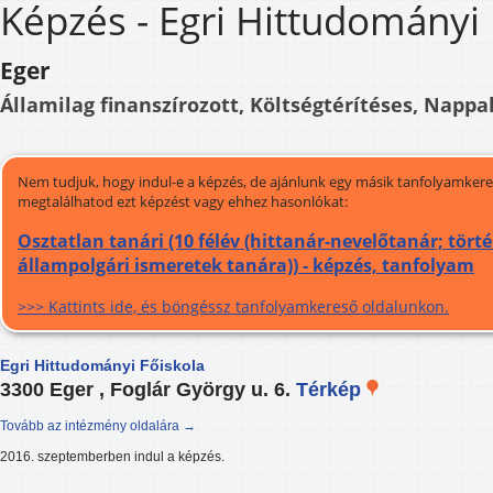
Képzés - Egri Hittudományi 
Eger
Államilag finanszírozott, Költségtérítéses, Nappal
Nem tudjuk, hogy indul-e a képzés, de ajánlunk egy másik tanfolyamkeres
megtalálhatod ezt képzést vagy ehhez hasonlókat:
Osztatlan tanári (10 félév (hittanár-nevelőtanár; tör
állampolgári ismeretek tanára)) - képzés, tanfolyam
>>> Kattints ide, és böngéssz tanfolyamkereső oldalunkon.
Egri Hittudományi Főiskola
3300 Eger , Foglár György u. 6.
Térkép
Tovább az intézmény oldalára →
2016. szeptemberben indul a képzés.