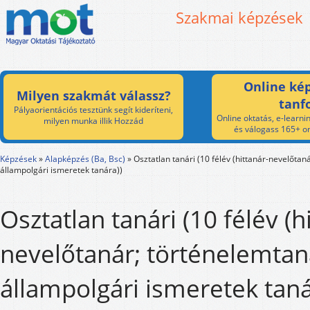
Szakmai képzések
Online kép
Milyen szakmát válassz?
tanf
Pályaorientációs tesztünk segít kideríteni,
Online oktatás, e-learnin
milyen munka illik Hozzád
és válogass 165+ on
Képzések
»
Alapképzés (Ba, Bsc)
»
Osztatlan tanári (10 félév (hittanár-nevelőtan
állampolgári ismeretek tanára))
Osztatlan tanári (10 félév (h
nevelőtanár; történelemtan
állampolgári ismeretek taná