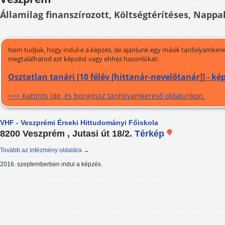
Államilag finanszírozott, Költségtérítéses, Nappal
Nem tudjuk, hogy indul-e a képzés, de ajánlunk egy másik tanfolyamkeres
megtalálhatod ezt képzést vagy ehhez hasonlókat:
Osztatlan tanári [10 félév [hittanár-nevelőtanár]] - k
>>> Kattints ide, és böngéssz tanfolyamkereső oldalunkon.
VHF - Veszprémi Érseki Hittudományi Főiskola
8200 Veszprém , Jutasi út 18/2.
Térkép
Tovább az intézmény oldalára →
2016. szeptemberben indul a képzés.