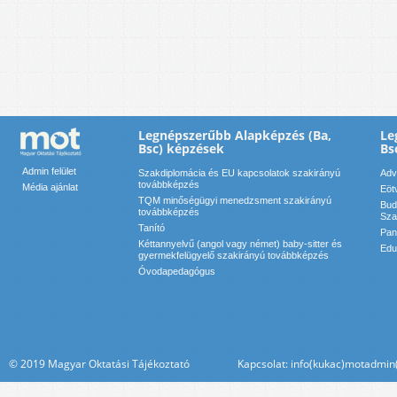
Legnépszerűbb Alapképzés (Ba,
Le
Bsc) képzések
Bs
Admin felület
Szakdiplomácia és EU kapcsolatok szakirányú
Adv
továbbképzés
Média ajánlat
Eöt
TQM minőségügyi menedzsment szakirányú
Bud
továbbképzés
Sza
Tanító
Pan
Kéttannyelvű (angol vagy német) baby-sitter és
Edu
gyermekfelügyelő szakirányú továbbképzés
Óvodapedagógus
© 2019 Magyar Oktatási Tájékoztató Kapcsolat: info(kukac)motadmin(