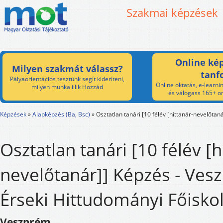
Szakmai képzések
Online kép
Milyen szakmát válassz?
tanf
Pályaorientációs tesztünk segít kideríteni,
Online oktatás, e-learnin
milyen munka illik Hozzád
és válogass 165+ on
Képzések
»
Alapképzés (Ba, Bsc)
»
Osztatlan tanári [10 félév [hittanár-nevelőtaná
Osztatlan tanári [10 félév [h
nevelőtanár]] Képzés - Ves
Érseki Hittudományi Főisko
Veszprém