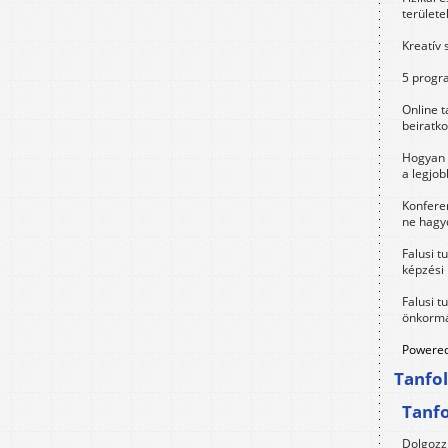
területe
Kreatív 
5 progra
Online t
beiratko
Hogyan 
a legjo
Konfere
ne hagyd
Falusi t
képzési
Falusi t
önkormá
Powered
Tanfo
Tanf
Dolgozz 