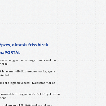
pzés, oktatás friss hírek
maPORTÁL
lasztás negyven után: hogyan válts szakmát
nélkül
k lenni ma: nélkülözhetetlen munka, egyre
 terhek
kik el a legtöbb vezetői kiválasztás már az
unkavédelem: hogyan öltözzünk kényelmesen
ben?
és szellemi munkák férfiaknak – ezeken a