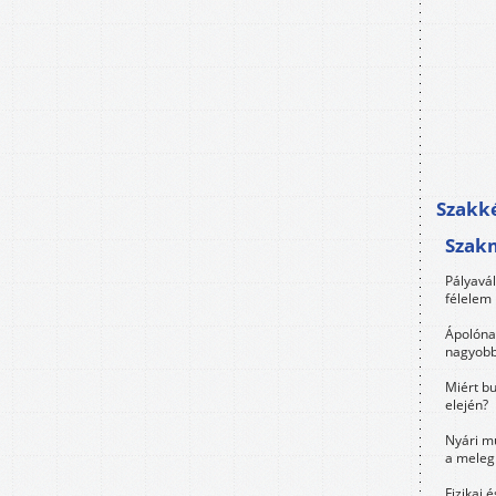
Szakké
Szak
Pályavá
félelem 
Ápolóna
nagyobb
Miért bu
elején?
Nyári m
a meleg
Fizikai 