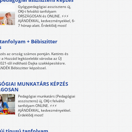
Gyógypedagógiai asszisztens új,
OKJ-t felváltó tanfolyam
ORSZÁGOSAN és ONLINE. ⚡⚡⚡
AJÁNDÉKKAL, kedvezményekkel, 6-
7 hónap alatt. Érdeklődj most!
tanfolyam + Bébiszitter
s
zés az ország számos pontján. Kattints és
z a Hozzád legközelebbi városba az ÚJ
021-től indítható Dajka szakképesítésre.
NDÉK Bébiszitter képzéssel.
ÓGIAI MUNKATÁRS KÉPZÉS
ÁGOSAN
Pedagógiai munkatárs (Pedagógiai
asszisztens) új, OKJ-t felváltó
tanfolyam ONLINE. ⚡⚡⚡
AJÁNDÉKKAL, kedvezményekkel.
Érdeklődj most!
új típusú tanfolyam