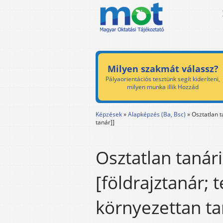
Milyen szakmát válassz?
Pályaorientációs tesztünk segít kideríteni,
milyen munka illik Hozzád
Képzések
»
Alapképzés (Ba, Bsc)
»
Osztatlan t
tanár]]
Osztatlan tanári
[földrajztanár;
környezettan ta