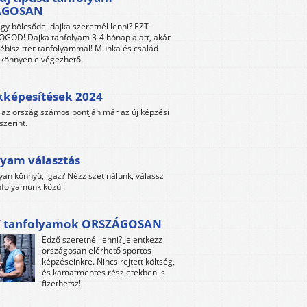
ÁGOSAN
gy bölcsődei dajka szeretnél lenni? EZT
GOD! Dajka tanfolyam 3-4 hónap alatt, akár
ébiszitter tanfolyammal! Munka és család
s könnyen elvégezhető.
kképesítések 2024
az ország számos pontján már az új képzési
szerint.
yam választás
yan könnyű, igaz? Nézz szét nálunk, válassz
folyamunk közül.
 tanfolyamok ORSZÁGOSAN
Edző szeretnél lenni? Jelentkezz
országosan elérhető sportos
képzéseinkre. Nincs rejtett költség,
és kamatmentes részletekben is
fizethetsz!