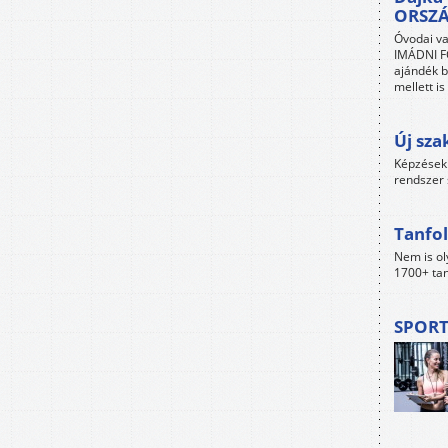
ORSZ
Óvodai va
IMÁDNI FO
ajándék b
mellett i
Új sza
Képzések 
rendszer 
Tanfol
Nem is ol
1700+ tan
SPORT