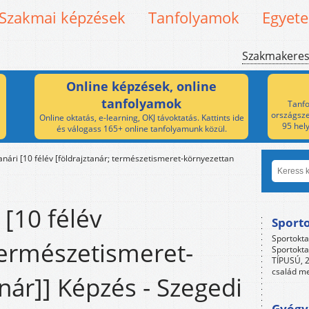
Szakmai képzések
Tanfolyamok
Egyet
Szakmakere
Online képzések, online
tanfolyamok
Tanfo
országsze
Online oktatás, e-learning, OKJ távoktatás. Kattints ide
95 hel
és válogass 165+ online tanfolyamunk közül.
anári [10 félév [földrajztanár; természetismeret-környezettan
 [10 félév
Sport
Sportokta
 természetismeret-
Sportokta
TÍPUSÚ, 2
család me
nár]] Képzés - Szegedi
Gyógyp