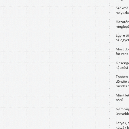
Szakmák 
helyezk
Hazatérő
meglepő
Egyre t
az egye
Most dől
forintos
Kicsenge
képzési
Többen 
döntött 
mindez?
Miért le
ban?
Nem vag
üresebb
Latyak, 
kutyák 