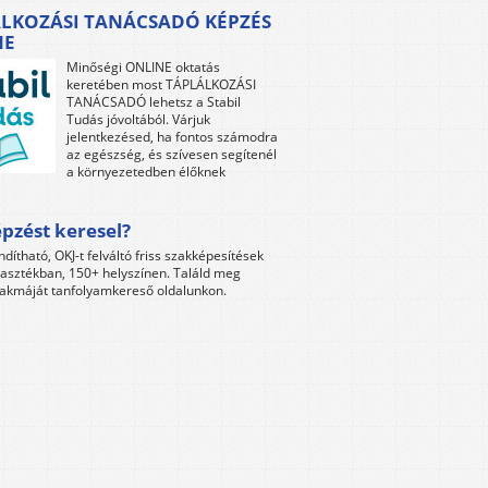
LKOZÁSI TANÁCSADÓ KÉPZÉS
NE
Minőségi ONLINE oktatás
keretében most TÁPLÁLKOZÁSI
TANÁCSADÓ lehetsz a Stabil
Tudás jóvoltából. Várjuk
jelentkezésed, ha fontos számodra
az egészség, és szívesen segítenél
a környezetedben élőknek
pzést keresel?
ndítható, OKJ-t felváltó friss szakképesítések
lasztékban, 150+ helyszínen. Találd meg
akmáját tanfolyamkereső oldalunkon.