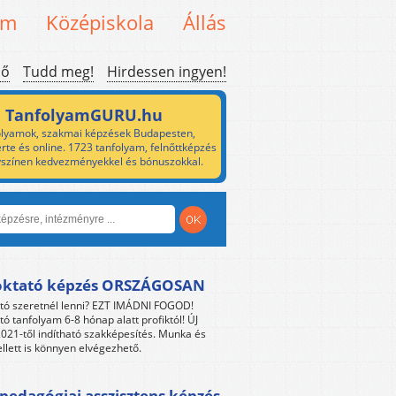
em
Középiskola
Állás
ső
Tudd meg!
Hirdessen ingyen!
TanfolyamGURU.hu
lyamok, szakmai képzések Budapesten,
rte és online. 1723 tanfolyam, felnőttképzés
yszínen kedvezményekkel és bónuszokkal.
oktató képzés ORSZÁGOSAN
tó szeretnél lenni? EZT IMÁDNI FOGOD!
tó tanfolyam 6-8 hónap alatt profiktól! ÚJ
021-től indítható szakképesítés. Munka és
llett is könnyen elvégezhető.
edagógiai asszisztens képzés