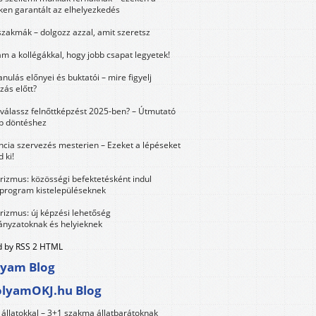
ken garantált az elhelyezkedés
szakmák – dolgozz azzal, amit szeretsz
m a kollégákkal, hogy jobb csapat legyetek!
anulás előnyei és buktatói – mire figyelj
zás előtt?
válassz felnőttképzést 2025-ben? – Útmutató
bb döntéshez
ncia szervezés mesterien – Ezeket a lépéseket
 ki!
urizmus: közösségi befektetésként indul
 program kistelepüléseknek
urizmus: új képzési lehetőség
nyzatoknak és helyieknek
 by RSS 2 HTML
lyam Blog
olyamOKJ.hu Blog
állatokkal – 3+1 szakma állatbarátoknak