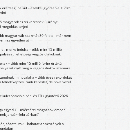
érettségi nélkül – ezekkel gyorsan el tudsz
edni
 magyarok ezrei keresnek új irányt –
 megoldás terjed
öbb magyar vált szakmát 30 felett – már nem
tem az egyetlen út
 el, merre indulsz – több mint 15 millió
 pályázati lehetőség végzős diákoknak
ttek – több mint 15 millió forint értékű
 pályázat nyílt meg a végzős diákok számára
tanulnak, mint valaha – több éves rekordokat
a felnőttképzés iránti kereslet, de hová vezet
tt kulcspozíció a bér- és TB-ügyintéző 2026-
y egyedül – miért érzi magát sok ember
nek január–februárban?
sár, sózott utak – láthatatlan veszélyek a
bundáján