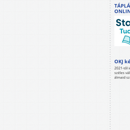
TÁPLÁ
ONLI
OKJ ké
2021-től i
széles vá
álmaid sz