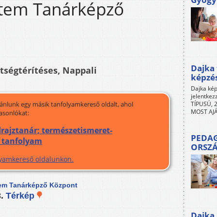
em Tanárképző
Dajka 
ltségtérítéses, Nappali
képzé
Dajka kép
jelentkez
jánlunk egy másik tanfolyamkereső oldalt, ahol
TÍPUSÚ, 2
MOST AJÁ
asonlókat:
ldrajztanár; természetismeret-
PEDAG
, tanfolyam
ORSZ
olyamkereső oldalunkon.
em Tanárképző Központ
3.
Térkép
Dajka 