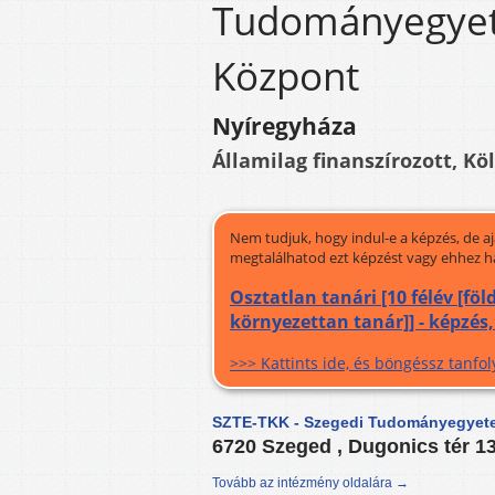
Tudományegyet
Központ
Nyíregyháza
Államilag finanszírozott, Kö
Nem tudjuk, hogy indul-e a képzés, de a
megtalálhatod ezt képzést vagy ehhez h
Osztatlan tanári [10 félév [fö
környezettan tanár]] - képzés
>>> Kattints ide, és böngéssz tanf
SZTE-TKK - Szegedi Tudományegyet
6720 Szeged , Dugonics tér 1
Tovább az intézmény oldalára →