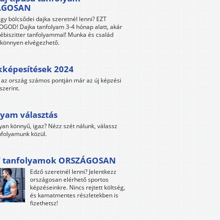
ÁGOSAN
gy bölcsődei dajka szeretnél lenni? EZT
GOD! Dajka tanfolyam 3-4 hónap alatt, akár
ébiszitter tanfolyammal! Munka és család
s könnyen elvégezhető.
kképesítések 2024
az ország számos pontján már az új képzési
szerint.
yam választás
yan könnyű, igaz? Nézz szét nálunk, válassz
folyamunk közül.
 tanfolyamok ORSZÁGOSAN
Edző szeretnél lenni? Jelentkezz
országosan elérhető sportos
képzéseinkre. Nincs rejtett költség,
és kamatmentes részletekben is
fizethetsz!