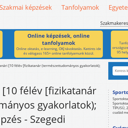
Szakmai képzések
Tanfolyamok
Egyet
Szakmakere
Online képzések, online
tanfolyamok
Tanfo
országsze
Online oktatás, e-learning, OKJ távoktatás. Kattints ide
95 hel
és válogass 165+ online tanfolyamunk közül.
anári [10 félév [fizikatanár (természettudományos gyakorlatok);
 [10 félév [fizikatanár
Sport
Sportokta
mányos gyakorlatok);
Sportokta
TÍPUSÚ, 2
család me
pzés - Szegedi
Gyógyp