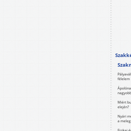
Szakké
Szak
Pályavá
félelem 
Ápolóna
nagyobb
Miért bu
elején?
Nyári m
a meleg
Fizikai 