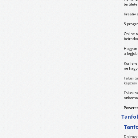
területe
Kreatív 
5 progra
Online t
beiratko
Hogyan 
a legjo
Konfere
ne hagyd
Falusi t
képzési
Falusi t
önkormá
Powered
Tanfo
Tanf
Dolgozz 