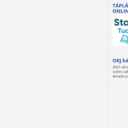
TÁPLÁ
ONLI
OKJ ké
2021-től i
széles vá
álmaid sz