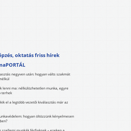
pzés, oktatás friss hírek
maPORTÁL
lasztás negyven után: hogyan válts szakmát
nélkül
k lenni ma: nélkülözhetetlen munka, egyre
 terhek
kik el a legtöbb vezetői kiválasztás már az
unkavédelem: hogyan öltözzünk kényelmesen
ben?
és szellemi munkák férfiaknak – ezeken a