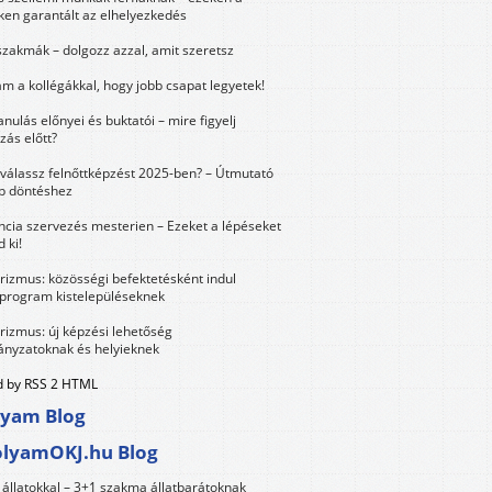
ken garantált az elhelyezkedés
szakmák – dolgozz azzal, amit szeretsz
m a kollégákkal, hogy jobb csapat legyetek!
anulás előnyei és buktatói – mire figyelj
zás előtt?
válassz felnőttképzést 2025-ben? – Útmutató
bb döntéshez
ncia szervezés mesterien – Ezeket a lépéseket
 ki!
urizmus: közösségi befektetésként indul
 program kistelepüléseknek
urizmus: új képzési lehetőség
nyzatoknak és helyieknek
 by RSS 2 HTML
lyam Blog
olyamOKJ.hu Blog
állatokkal – 3+1 szakma állatbarátoknak