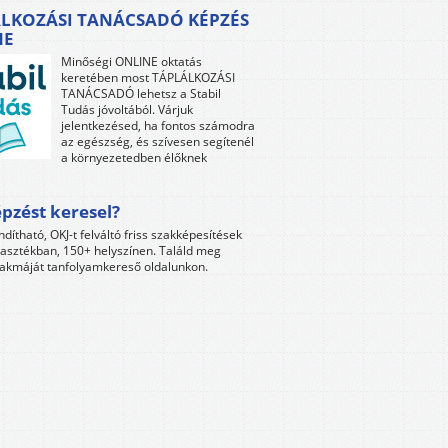
LKOZÁSI TANÁCSADÓ KÉPZÉS
NE
Minőségi ONLINE oktatás
keretében most TÁPLÁLKOZÁSI
TANÁCSADÓ lehetsz a Stabil
Tudás jóvoltából. Várjuk
jelentkezésed, ha fontos számodra
az egészség, és szívesen segítenél
a környezetedben élőknek
pzést keresel?
ndítható, OKJ-t felváltó friss szakképesítések
lasztékban, 150+ helyszínen. Találd meg
akmáját tanfolyamkereső oldalunkon.