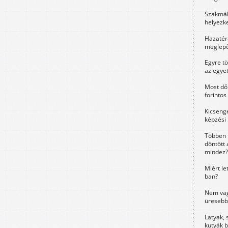
Szakmák 
helyezk
Hazatérő
meglepő
Egyre t
az egye
Most dől
forintos
Kicsenge
képzési
Többen 
döntött 
mindez?
Miért le
ban?
Nem vag
üresebb
Latyak, 
kutyák 