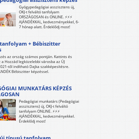
Gyógypedagógiai asszisztens új,
OKJ-t felváltó tanfolyam
ORSZÁGOSAN és ONLINE. ⚡⚡⚡
AJÁNDÉKKAL, kedvezményekkel, 6-
7 hónap alatt. Érdeklődj most!
tanfolyam + Bébiszitter
s
zés az ország számos pontján. Kattints és
z a Hozzád legközelebbi városba az ÚJ
021-től indítható Dajka szakképesítésre.
NDÉK Bébiszitter képzéssel.
ÓGIAI MUNKATÁRS KÉPZÉS
ÁGOSAN
Pedagógiai munkatárs (Pedagógiai
asszisztens) új, OKJ-t felváltó
tanfolyam ONLINE. ⚡⚡⚡
AJÁNDÉKKAL, kedvezményekkel.
Érdeklődj most!
új típusú tanfolyam