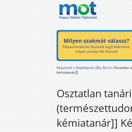
Milyen szakmát válassz?
Pályaorientációs tesztünk segít kideríteni,
milyen munka illik Hozzád
Képzések
»
Alapképzés (Ba, Bsc)
»
Osztatlan t
kémiatanár]]
Osztatlan tanári
(természettudo
kémiatanár]] Ké