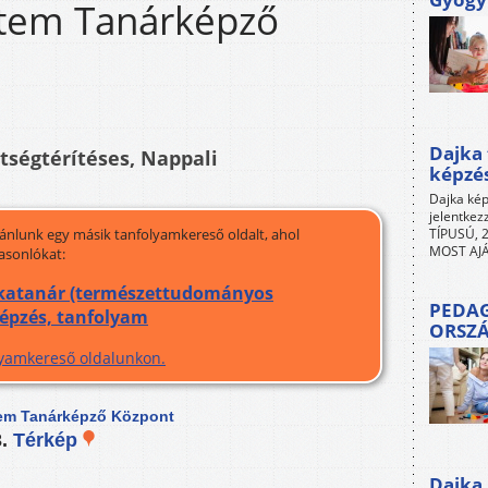
em Tanárképző
Dajka 
ltségtérítéses, Nappali
képzé
Dajka kép
jelentkez
jánlunk egy másik tanfolyamkereső oldalt, ahol
TÍPUSÚ, 2
MOST AJÁ
asonlókat:
izikatanár (természettudományos
PEDAG
képzés, tanfolyam
ORSZ
olyamkereső oldalunkon.
em Tanárképző Központ
3.
Térkép
Dajka 