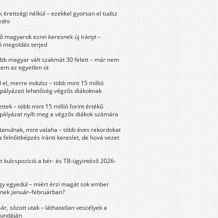
érettségi nélkül – ezekkel gyorsan el tudsz
edni
 magyarok ezrei keresnek új irányt –
 megoldás terjed
öbb magyar vált szakmát 30 felett – már nem
tem az egyetlen út
 el, merre indulsz – több mint 15 millió
 pályázati lehetőség végzős diákoknak
ttek – több mint 15 millió forint értékű
 pályázat nyílt meg a végzős diákok számára
tanulnak, mint valaha – több éves rekordokat
a felnőttképzés iránti kereslet, de hová vezet
tt kulcspozíció a bér- és TB-ügyintéző 2026-
y egyedül – miért érzi magát sok ember
nek január–februárban?
sár, sózott utak – láthatatlan veszélyek a
bundáján