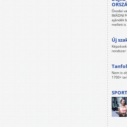
ORSZ
Óvodai va
IMÁDNI FO
ajándék b
mellett i
Új sza
Képzések 
rendszer 
Tanfol
Nem is ol
1700+ tan
SPORT