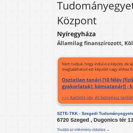
Tudományegyet
Központ
Nyíregyháza
Államilag finanszírozott, Kö
Nem tudjuk, hogy indul-e a képzés, de a
megtalálhatod ezt képzést vagy ehhez h
Osztatlan tanári [10 félév [f
gyakorlatok); kémiatanár]] - 
>>> Kattints ide, és böngéssz tanf
SZTE-TKK - Szegedi Tudományegyet
6720 Szeged , Dugonics tér 1
Tovább az intézmény oldalára →