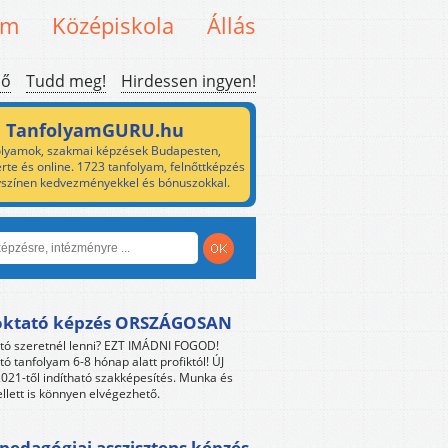
em
Középiskola
Állás
ső
Tudd meg!
Hirdessen ingyen!
TanfolyamGURU.hu
lyamok, szakmai képzések Budapesten,
rte és online. 1723 tanfolyam, felnőttképzés
yszínen kedvezményekkel és bónuszokkal.
oktató képzés ORSZÁGOSAN
tó szeretnél lenni? EZT IMÁDNI FOGOD!
tó tanfolyam 6-8 hónap alatt profiktól! ÚJ
021-től indítható szakképesítés. Munka és
llett is könnyen elvégezhető.
edagógiai asszisztens képzés