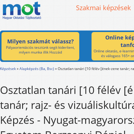
Szakmai képzések
Online kép
Milyen szakmát válassz?
tanf
Pályaorientációs tesztünk segít kideríteni,
Online oktatás, e-learnin
milyen munka illik Hozzád
és válogass 165+ on
Képzések
»
Alapképzés (Ba, Bsc)
»
Osztatlan tanári [10 félév [ének-zene tanár; ra
Osztatlan tanári [10 félév [
tanár; rajz- és vizuáliskultúr
Képzés - Nyugat-magyarors