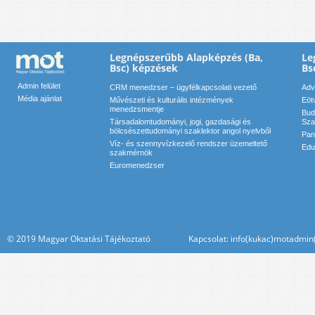
Legnépszerűbb Alapképzés (Ba,
Le
Bsc) képzések
Bs
Admin felület
CRM menedzser – ügyfélkapcsolati vezető
Adv
Média ajánlat
Művészeti és kulturális intézmények
Eöt
menedzsmentje
Bud
Társadalomtudományi, jogi, gazdasági és
Sza
bölcsészettudományi szaklektor angol nyelvből
Pan
Víz- és szennyvízkezelő rendszer üzemeltető
Edu
szakmérnök
Euromenedzser
© 2019 Magyar Oktatási Tájékoztató Kapcsolat: info(kukac)motadmin(