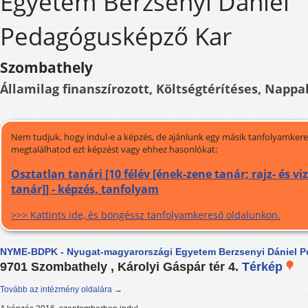
Egyetem Berzsenyi Dániel
Pedagógusképző Kar
Szombathely
Államilag finanszírozott, Költségtérítéses, Nappal
Nem tudjuk, hogy indul-e a képzés, de ajánlunk egy másik tanfolyamkeres
megtalálhatod ezt képzést vagy ehhez hasonlókat:
Osztatlan tanári [10 félév [ének-zene tanár; rajz- és vi
tanár]] - képzés, tanfolyam
>>> Kattints ide, és böngéssz tanfolyamkereső oldalunkon.
NYME-BDPK - Nyugat-magyarországi Egyetem Berzsenyi Dániel 
9701 Szombathely , Károlyi Gáspár tér 4.
Térkép
Tovább az intézmény oldalára →