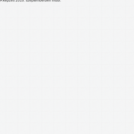
A képzés 2016. szeptemberben indul.