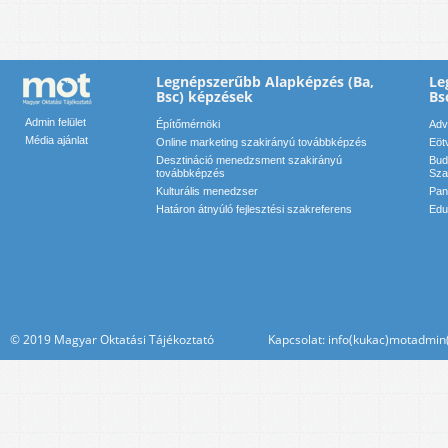
Legnépszerűbb Alapképzés (Ba,
Le
Bsc) képzések
Bs
Admin felület
Építőmérnöki
Adv
Média ajánlat
Online marketing szakirányú továbbképzés
Eöt
Desztináció menedzsment szakirányú
Bud
továbbképzés
Sza
Kulturális menedzser
Pan
Határon átnyúló fejlesztési szakreferens
Edu
© 2019 Magyar Oktatási Tájékoztató Kapcsolat: info(kukac)motadmin(