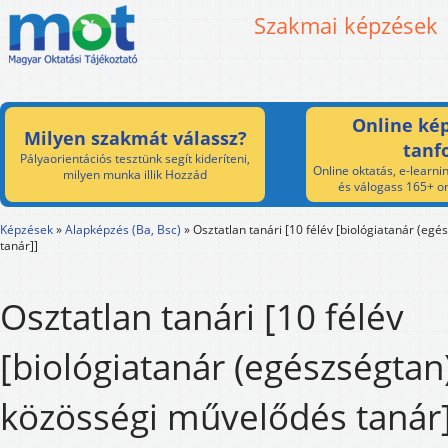
Szakmai képzések
Online kép
Milyen szakmát válassz?
tanf
Pályaorientációs tesztünk segít kideríteni,
Online oktatás, e-learnin
milyen munka illik Hozzád
és válogass 165+ on
Képzések
»
Alapképzés (Ba, Bsc)
»
Osztatlan tanári [10 félév [biológiatanár (eg
tanár]]
Osztatlan tanári [10 félév
[biológiatanár (egészségtan)
közösségi művelődés tanár]