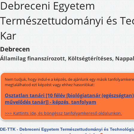
Debreceni Egyetem
Természettudományi és Tec
Kar
Debrecen
Államilag finanszírozott, Költségtérítéses, Nappal
Nem tudjuk, hogy indul-e a képzés, de ajánlunk egy másik tanfolyamkeres
megtalálhatod ezt képzést vagy ehhez hasonlókat:
Osztatlan tanári [10 félév [biológiatanár (egészségtan)
művelődés tanár]] - képzés, tanfolyam
>>> Kattints ide, és böngéssz tanfolyamkereső oldalunkon.
DE-TTK - Debreceni Egyetem Természettudományi és Technológia