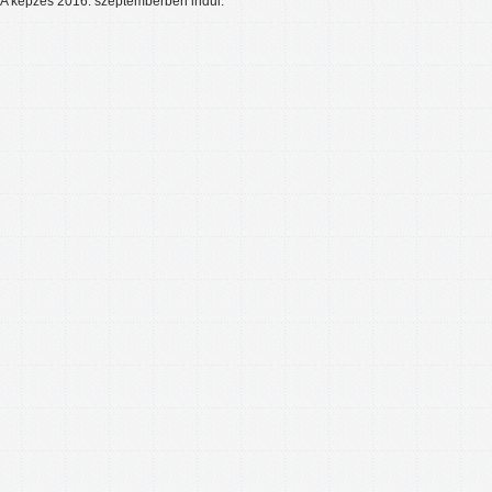
A képzés 2016. szeptemberben indul.