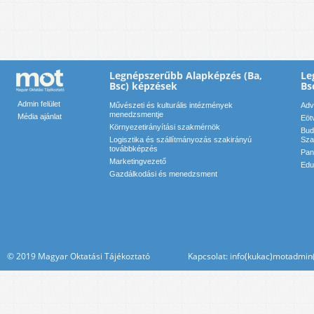
Legnépszerűbb Alapképzés (Ba,
Le
Bsc) képzések
Bs
Admin felület
Művészeti és kulturális intézmények
Adv
menedzsmentje
Média ajánlat
Eöt
Környezetirányítási szakmérnök
Bud
Logisztika és szállítmányozás szakirányú
Sza
továbbképzés
Pan
Marketingvezető
Edu
Gazdálkodási és menedzsment
© 2019 Magyar Oktatási Tájékoztató Kapcsolat: info(kukac)motadmin(