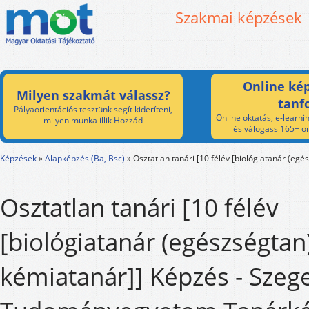
Szakmai képzések
Online kép
Milyen szakmát válassz?
tanf
Pályaorientációs tesztünk segít kideríteni,
Online oktatás, e-learnin
milyen munka illik Hozzád
és válogass 165+ on
Képzések
»
Alapképzés (Ba, Bsc)
»
Osztatlan tanári [10 félév [biológiatanár (egé
Osztatlan tanári [10 félév
[biológiatanár (egészségtan)
kémiatanár]] Képzés - Szeg