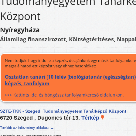
Tudományegyetem Tanárk
Központ
Nyíregyháza
Államilag finanszírozott, Költségtérítéses, Nappal
Nem tudjuk, hogy indul-e a képzés, de ajánlunk egy másik tanfolyamkeres
megtalálhatod ezt képzést vagy ehhez hasonlókat:
Osztatlan tanári [10 félév [biológiatanár (egészségtan)
képzés, tanfolyam
>>> Kattints ide, és böngéssz tanfolyamkereső oldalunkon.
SZTE-TKK - Szegedi Tudományegyetem Tanárképző Központ
6720 Szeged , Dugonics tér 13.
Térkép
Tovább az intézmény oldalára →