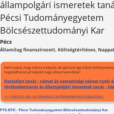
állampolgári ismeretek taná
Pécsi Tudományegyetem
Bölcsészettudományi Kar
Pécs
Államilag finanszírozott, Költségtérítéses, Nappal
Nem tudjuk, hogy indul-e a képzés, de ajánlunk egy másik tanfolyamkeres
megtalálhatod ezt képzést vagy ehhez hasonlókat:
Osztatlan tanár - német és nemzetiségi német nyelv é
történelemtanár és állampolgári ismeretek tanár - ké
>>> Kattints ide, és böngéssz tanfolyamkereső oldalunkon.
PTE-BTK - Pécsi Tudományegyetem Bölcsészettudományi Kar