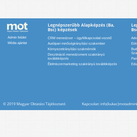
Legnépszerűbb Alapképzés (Ba,
Le
Bsc) képzések
Bs
Admin felület
CRM menedzser – ügyfélkapcsolati vezető
Adv
Média ajánlat
Autóipari minőségirányítási szakember
Eöt
Környezetirányítási szakmérnök
Bud
Sza
Desztináció menedzsment szakirányú
továbbképzés
Pan
Élelmiszermarketing szakirányú továbbképzés
Edu
© 2019 Magyar Oktatási Tájékoztató Kapcsolat: info(kukac)motadmin(