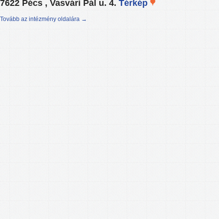
7622 Pécs , Vasvári Pál u. 4.
Térkép
Tovább az intézmény oldalára →