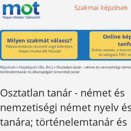
Szakmai képzések
Online kép
Milyen szakmát válassz?
tanf
Pályaorientációs tesztünk segít kideríteni,
Online oktatás, e-learnin
milyen munka illik Hozzád
és válogass 165+ on
Képzések
»
Alapképzés (Ba, Bsc)
»
Osztatlan tanár - német és nemzetiségi német 
történelemtanár és állampolgári ismeretek tanár
Osztatlan tanár - német és
nemzetiségi német nyelv és
tanára; történelemtanár és