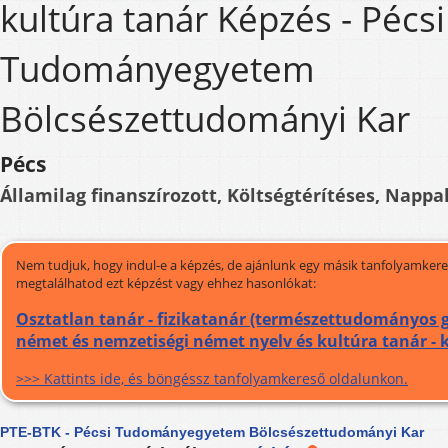
kultúra tanár Képzés - Pécsi
Tudományegyetem
Bölcsészettudományi Kar
Pécs
Államilag finanszírozott, Költségtérítéses, Nappal
Nem tudjuk, hogy indul-e a képzés, de ajánlunk egy másik tanfolyamkeres
megtalálhatod ezt képzést vagy ehhez hasonlókat:
Osztatlan tanár - fizikatanár (természettudományos 
német és nemzetiségi német nyelv és kultúra tanár - 
>>> Kattints ide, és böngéssz tanfolyamkereső oldalunkon.
PTE-BTK - Pécsi Tudományegyetem Bölcsészettudományi Kar