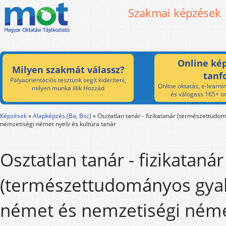
Szakmai képzések
Online kép
Milyen szakmát válassz?
tanf
Pályaorientációs tesztünk segít kideríteni,
Online oktatás, e-learnin
milyen munka illik Hozzád
és válogass 165+ on
Képzések
»
Alapképzés (Ba, Bsc)
»
Osztatlan tanár - fizikatanár (természettudo
nemzetiségi német nyelv és kultúra tanár
Osztatlan tanár - fizikatanár
(természettudományos gyak
német és nemzetiségi néme