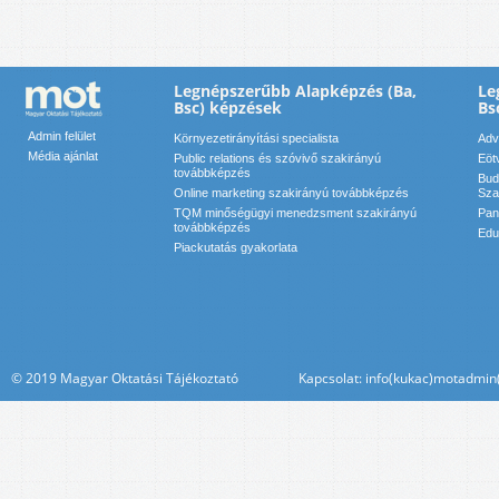
Legnépszerűbb Alapképzés (Ba,
Le
Bsc) képzések
Bs
Admin felület
Környezetirányítási specialista
Adv
Média ajánlat
Public relations és szóvivő szakirányú
Eöt
továbbképzés
Bud
Online marketing szakirányú továbbképzés
Sza
TQM minőségügyi menedzsment szakirányú
Pan
továbbképzés
Edu
Piackutatás gyakorlata
© 2019 Magyar Oktatási Tájékoztató Kapcsolat: info(kukac)motadmin(