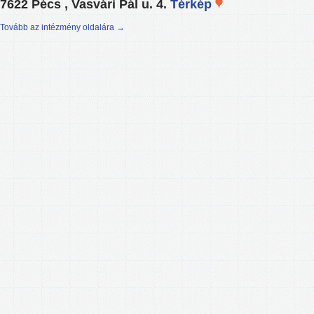
7622 Pécs , Vasvári Pál u. 4.
Térkép
Tovább az intézmény oldalára →