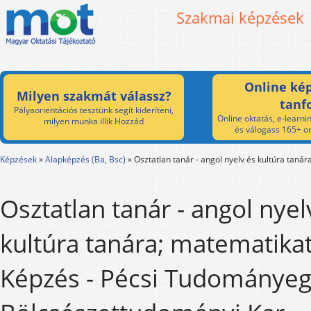
Szakmai képzések
Online kép
Milyen szakmát válassz?
tanf
Pályaorientációs tesztünk segít kideríteni,
Online oktatás, e-learnin
milyen munka illik Hozzád
és válogass 165+ on
Képzések
»
Alapképzés (Ba, Bsc)
»
Osztatlan tanár - angol nyelv és kultúra taná
Osztatlan tanár - angol nyel
kultúra tanára; matematika
Képzés - Pécsi Tudománye