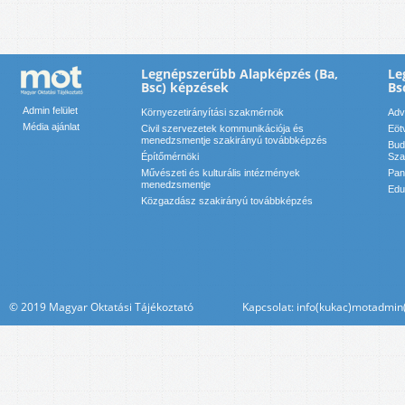
Legnépszerűbb Alapképzés (Ba,
Le
Bsc) képzések
Bs
Admin felület
Környezetirányítási szakmérnök
Adv
Média ajánlat
Civil szervezetek kommunikációja és
Eöt
menedzsmentje szakirányú továbbképzés
Bud
Építőmérnöki
Sza
Művészeti és kulturális intézmények
Pan
menedzsmentje
Edu
Közgazdász szakirányú továbbképzés
© 2019 Magyar Oktatási Tájékoztató Kapcsolat: info(kukac)motadmin(