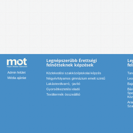
Legnépszerűbb Érettségi
Le
felnőtteknek képzések
fe
Admin felület
Közlekedési szakközépiskolai képzés
Tan
Média ajánlat
Négyévfolyamos gimnázium emelt szintű
Leo
Lakástextilvarró, -javító
Baj
Gyorsétkeztetési eladó
Bár
Spe
Textiltermék összeállító
Köz
Ara
Sza