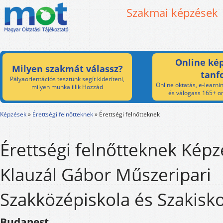
Szakmai képzések
Online kép
Milyen szakmát válassz?
tanf
Pályaorientációs tesztünk segít kideríteni,
Online oktatás, e-learnin
milyen munka illik Hozzád
és válogass 165+ on
Képzések
»
Érettségi felnőtteknek
»
Érettségi felnőtteknek
Érettségi felnőtteknek Képz
Klauzál Gábor Műszeripari
Szakközépiskola és Szakisko
Budapest