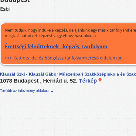
Esti
Nem tudjuk, hogy indul-e a képzés, de ajánlunk egy másik tanfolyamkeres
megtalálhatod ezt képzést vagy ehhez hasonlókat:
Érettségi felnőtteknek - képzés, tanfolyam
>>> Kattints ide, és böngéssz tanfolyamkereső oldalunkon.
Klauzál Szki - Klauzál Gábor Műszeripari Szakközépiskola és Szak
1078 Budapest , Hernád u. 52.
Térkép
Tovább az intézmény oldalára →