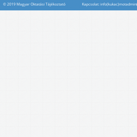
© 2019 Magyar Oktatási Tájékoztató Kapcsolat: info(kukac)motadmin(