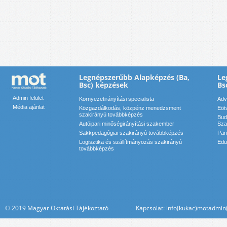
Legnépszerűbb Alapképzés (Ba,
Le
Bsc) képzések
Bs
Admin felület
Környezetirányítási specialista
Adv
Média ajánlat
Közgazdálkodás, közpénz menedzsment
Eöt
szakirányú továbbképzés
Bud
Autóipari minőségirányítási szakember
Sza
Sakkpedagógiai szakirányú továbbképzés
Pan
Logisztika és szállítmányozás szakirányú
Edu
továbbképzés
© 2019 Magyar Oktatási Tájékoztató Kapcsolat: info(kukac)motadmin(