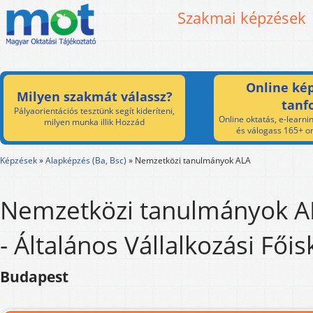
Szakmai képzések
Online kép
Milyen szakmát válassz?
tanf
Pályaorientációs tesztünk segít kideríteni,
Online oktatás, e-learnin
milyen munka illik Hozzád
és válogass 165+ on
Képzések
»
Alapképzés (Ba, Bsc)
»
Nemzetközi tanulmányok ALA
Nemzetközi tanulmányok A
- Általános Vállalkozási Főis
Budapest