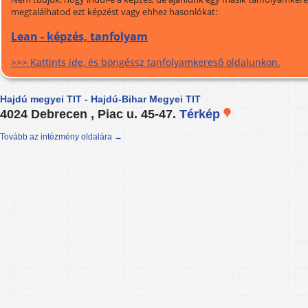
megtalálhatod ezt képzést vagy ehhez hasonlókat:
Lean - képzés, tanfolyam
>>> Kattints ide, és böngéssz tanfolyamkereső oldalunkon.
Hajdú megyei TIT - Hajdú-Bihar Megyei TIT
4024 Debrecen , Piac u. 45-47.
Térkép
Tovább az intézmény oldalára →