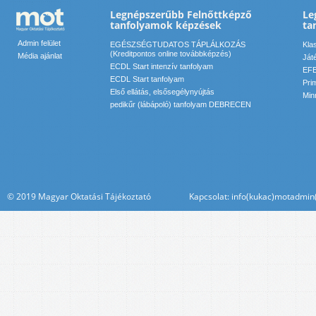
Legnépszerűbb Felnőttképző
Le
tanfolyamok képzések
ta
Admin felület
EGÉSZSÉGTUDATOS TÁPLÁLKOZÁS
Kla
(Kreditpontos online továbbképzés)
Média ajánlat
Ját
ECDL Start intenzív tanfolyam
EFE
ECDL Start tanfolyam
Pri
Első ellátás, elsősegélynyújtás
Min
pedikűr (lábápoló) tanfolyam DEBRECEN
© 2019 Magyar Oktatási Tájékoztató Kapcsolat: info(kukac)motadmin(