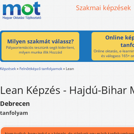
Szakmai képzések
Online kép
Milyen szakmát válassz?
tanf
Pályaorientációs tesztünk segít kideríteni,
Online oktatás, e-learnin
milyen munka illik Hozzád
és válogass 165+ on
Képzések
»
Felnőttképző tanfolyamok
»
Lean
Lean Képzés - Hajdú-Bihar 
Debrecen
tanfolyam
Nem tudjuk, hogy indul-e a képzés, de ajánlunk egy másik tanfolyamkeres