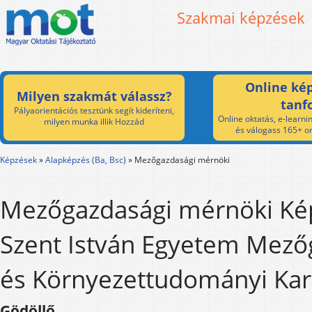
Szakmai képzések
Online kép
Milyen szakmát válassz?
tanf
Pályaorientációs tesztünk segít kideríteni,
Online oktatás, e-learnin
milyen munka illik Hozzád
és válogass 165+ on
Képzések
»
Alapképzés (Ba, Bsc)
»
Mezőgazdasági mérnöki
Mezőgazdasági mérnöki Kép
Szent István Egyetem Mező
és Környezettudományi Kar
Gödöllő