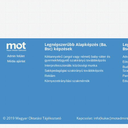
Legnépszerűbb Alapképzés (Ba,
Le
Bsc) képzések
Bs
Admin felület
Kéttannyelvű (angol vagy német) baby-sitter és
Adv
gyermekfelügyelő szakirányú továbbképzés
Média ajánlat
Eöt
Interprofesszionális közösségi munka
Bud
Sakkpedagógiai szakirányú továbbképzés
Sza
Reklám
Pan
Környezetirányítási szakmérnök
Edu
© 2019 Magyar Oktatási Tájékoztató Kapcsolat: info(kukac)motadmin(