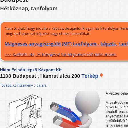
Hétköznap, tanfolyam
Nem tudjuk, hogy indul-e a képzés, de ajánlunk egy másik tanfolyamkeres
megtalálhatod ezt képzést vagy ehhez hasonlókat:
Mágneses anyagvizsgáló (MT) tanfolyam - képzés, tan
>>> Kattints ide, és böngéssz tanfolyamkereső oldalunkon.
Hidra Felnőttképző Központ Kft
1108 Budapest , Hamrat utca 208
Térkép
Tovább az intézmény oldalára →
A képzés célja
A résztvevők 
MSZEN ISO97
szerinti ronc
anyagvizsgála
a különböző fe
feltárására, 