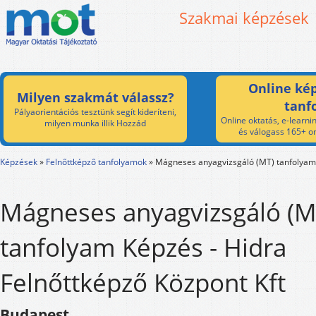
Szakmai képzések
Online kép
Milyen szakmát válassz?
tanf
Pályaorientációs tesztünk segít kideríteni,
Online oktatás, e-learnin
milyen munka illik Hozzád
és válogass 165+ on
Képzések
»
Felnőttképző tanfolyamok
»
Mágneses anyagvizsgáló (MT) tanfolyam
Mágneses anyagvizsgáló (M
tanfolyam Képzés - Hidra
Felnőttképző Központ Kft
Budapest