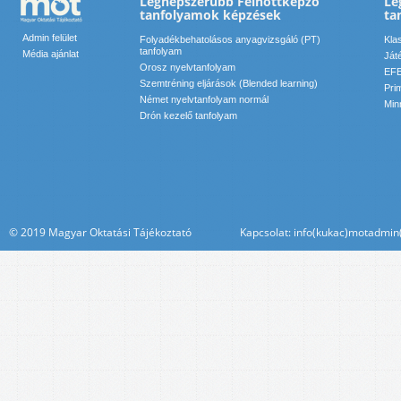
Legnépszerűbb Felnőttképző
Le
tanfolyamok képzések
ta
Admin felület
Folyadékbehatolásos anyagvizsgáló (PT)
Kla
tanfolyam
Média ajánlat
Ját
Orosz nyelvtanfolyam
EFE
Szemtréning eljárások (Blended learning)
Pri
Német nyelvtanfolyam normál
Min
Drón kezelő tanfolyam
© 2019 Magyar Oktatási Tájékoztató Kapcsolat: info(kukac)motadmin(