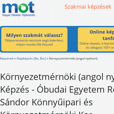
Szakmai képzések
Online kép
Milyen szakmát válassz?
tanf
Pályaorientációs tesztünk segít kideríteni,
Online oktatás, e-learnin
milyen munka illik Hozzád
és válogass 165+ on
Képzések
»
Alapképzés (Ba, Bsc)
»
Környezetmérnöki (angol nyelven)
Környezetmérnöki (angol n
Képzés - Óbudai Egyetem R
Sándor Könnyűipari és