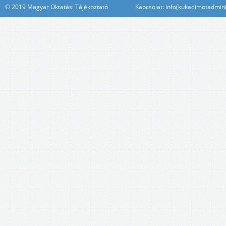
© 2019 Magyar Oktatási Tájékoztató Kapcsolat: info(kukac)motadmin(