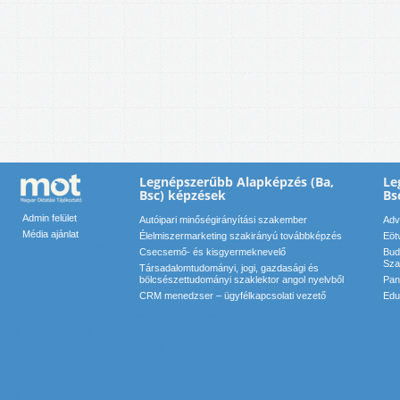
Legnépszerűbb Alapképzés (Ba,
Le
Bsc) képzések
Bs
Admin felület
Autóipari minőségirányítási szakember
Adv
Média ajánlat
Élelmiszermarketing szakirányú továbbképzés
Eöt
Csecsemő- és kisgyermeknevelő
Bud
Sza
Társadalomtudományi, jogi, gazdasági és
bölcsészettudományi szaklektor angol nyelvből
Pan
CRM menedzser – ügyfélkapcsolati vezető
Edu