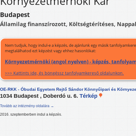
Környezetmérnöki Kar
Budapest
Államilag finanszírozott, Költségtérítéses, Nappal
Nem tudjuk, hogy indul-e a képzés, de ajánlunk egy másik tanfolyamkeres
megtalálhatod ezt képzést vagy ehhez hasonlókat:
Környezetmérnöki (angol nyelven) - képzés, tanfolya
>>> Kattints ide, és böngéssz tanfolyamkereső oldalunkon.
OE-RKK - Óbudai Egyetem Rejtő Sándor Könnyűipari és Környeze
1034 Budapest , Doberdó u. 6.
Térkép
Tovább az intézmény oldalára →
2016. szeptemberben indul a képzés.