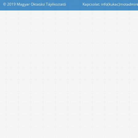
© 2019 Magyar Oktatási Tájékoztató Kapcsolat: info(kukac)motadmin(