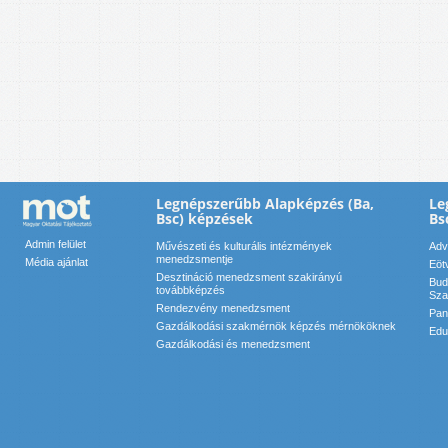
Legnépszerűbb Alapképzés (Ba,
Le
Bsc) képzések
Bs
Admin felület
Művészeti és kulturális intézmények
Adv
menedzsmentje
Média ajánlat
Eöt
Desztináció menedzsment szakirányú
Bud
továbbképzés
Sza
Rendezvény menedzsment
Pan
Gazdálkodási szakmérnök képzés mérnököknek
Edu
Gazdálkodási és menedzsment