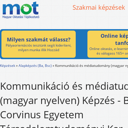
Szakmai képzések
Online kép
Milyen szakmát válassz?
tanf
Pályaorientációs tesztünk segít kideríteni,
Online oktatás, e-learnin
milyen munka illik Hozzád
és válogass 165+ on
Képzések
»
Alapképzés (Ba, Bsc)
»
Kommunikáció és médiatudomány (magyar ny
Kommunikáció és médiat
(magyar nyelven) Képzés - 
Corvinus Egyetem