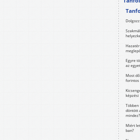
Tanfo
Tanf
Dolgozz 
Szakmák 
helyezk
Hazatérő
meglepő
Egyre t
az egye
Most dől
forintos
Kicsenge
képzési
Többen 
döntött 
mindez?
Miért le
ban?