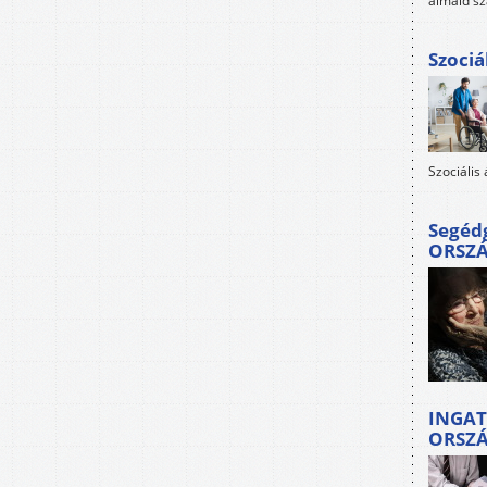
álmaid sz
Szociá
Szociális
Segéd
ORSZ
INGAT
ORSZ