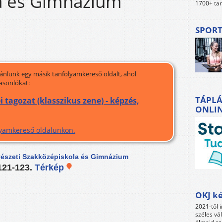
a és Gimnázium
1700+ tan
SPORT
jánlunk egy másik tanfolyamkereső oldalt, ahol
asonlókat:
TÁPLÁ
tagozat (klasszikus zene) - képzés,
ONLI
olyamkereső oldalunkon.
vészeti Szakközépiskola és Gimnázium
121-123.
Térkép
OKJ ké
2021-től i
széles vá