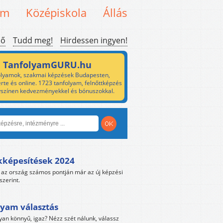
em
Középiskola
Állás
ső
Tudd meg!
Hirdessen ingyen!
TanfolyamGURU.hu
lyamok, szakmai képzések Budapesten,
rte és online. 1723 tanfolyam, felnőttképzés
yszínen kedvezményekkel és bónuszokkal.
kképesítések 2024
az ország számos pontján már az új képzési
szerint.
yam választás
yan könnyű, igaz? Nézz szét nálunk, válassz