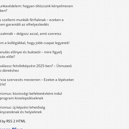
unkavédelem: hogyan öltözzünk kényelmesen
ben?
és szellemi munkák férfiaknak – ezeken a
ken garantált az elhelyezkedés
szakmák – dolgozz azzal, amit szeretsz
m a kollégákkal, hogy jobb csapat legyetek!
anulás előnyei és buktatói – mire figyelj
zás előtt?
válassz felnőttképzést 2025-ben? – Útmutató
bb döntéshez
ncia szervezés mesterien – Ezeket a lépéseket
 ki!
urizmus: közösségi befektetésként indul
 program kistelepüléseknek
urizmus: új képzési lehetőség
nyzatoknak és helyieknek
 by RSS 2 HTML