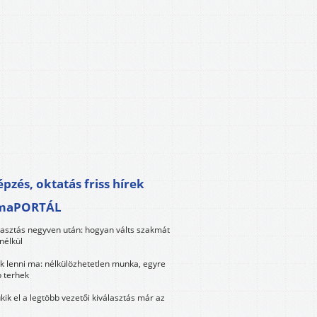
pzés, oktatás friss hírek
maPORTÁL
lasztás negyven után: hogyan válts szakmát
nélkül
k lenni ma: nélkülözhetetlen munka, egyre
 terhek
kik el a legtöbb vezetői kiválasztás már az