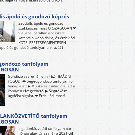
akmáját tanfolyamkereső oldalunkon.
lis ápoló és gondozó képzés
Szociális ápoló és gondozó
szakképzés most ORSZÁGOSAN ❤
9 ellenállhatatlan érvünkért
kattints a weboldalra, és érdeklődj
KÖTELEZETTSÉGMENTESEN
 ápoló és gondozó tanfolyamunkra. ⤵⤵⤵
gondozó tanfolyam
ÁGOSAN
Gondozó szeretnél lenni? EZT IMÁDNI
FOGOD! ❤️ Segédgondozó tanfolyam 6
hónap alatt ▶ Munka és család mellett is
könnyen elvégezhető. ▶ Segítőkész
ügyfélszolgálat. ❤ Érdeklődj most!
LANKÖZVETÍTŐ tanfolyam
ÁGOSAN
Ingatlanközvetítő tanfolyam pár
hónap alatt. ⚠ Ez már a 2021-től