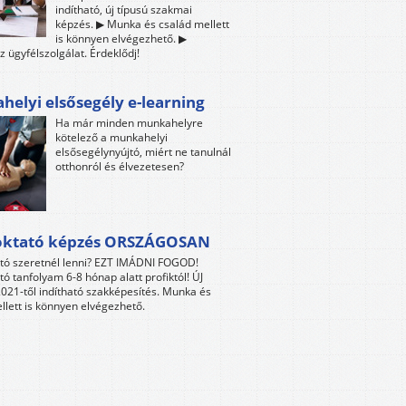
indítható, új típusú szakmai
képzés. ▶ Munka és család mellett
is könnyen elvégezhető. ▶
z ügyfélszolgálat. Érdeklődj!
elyi elsősegély e-learning
Ha már minden munkahelyre
kötelező a munkahelyi
elsősegélynyújtó, miért ne tanulnál
otthonról és élvezetesen?
oktató képzés ORSZÁGOSAN
tó szeretnél lenni? EZT IMÁDNI FOGOD!
tó tanfolyam 6-8 hónap alatt profiktól! ÚJ
021-től indítható szakképesítés. Munka és
llett is könnyen elvégezhető.