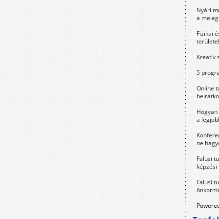
Nyári m
a meleg
Fizikai 
területe
Kreatív 
5 progra
Online t
beiratko
Hogyan 
a legjo
Konfere
ne hagyd
Falusi t
képzési
Falusi t
önkormá
Powered