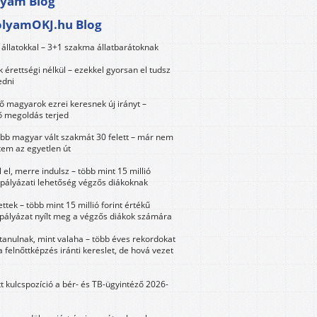
lyam Blog
olyamOKJ.hu Blog
állatokkal – 3+1 szakma állatbarátoknak
érettségi nélkül – ezekkel gyorsan el tudsz
edni
 magyarok ezrei keresnek új irányt –
 megoldás terjed
öbb magyar vált szakmát 30 felett – már nem
tem az egyetlen út
 el, merre indulsz – több mint 15 millió
 pályázati lehetőség végzős diákoknak
ttek – több mint 15 millió forint értékű
 pályázat nyílt meg a végzős diákok számára
tanulnak, mint valaha – több éves rekordokat
a felnőttképzés iránti kereslet, de hová vezet
tt kulcspozíció a bér- és TB-ügyintéző 2026-