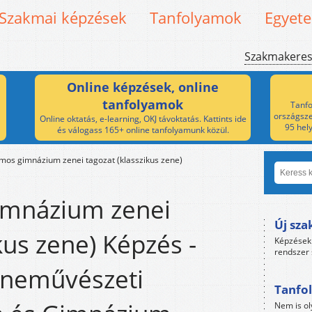
Szakmai képzések
Tanfolyamok
Egyet
Szakmakere
Online képzések, online
tanfolyamok
Tanfo
országsze
Online oktatás, e-learning, OKJ távoktatás. Kattints ide
95 hel
és válogass 165+ online tanfolyamunk közül.
amos gimnázium zenei tagozat (klasszikus zene)
imnázium zenei
Új sza
kus zene) Képzés -
Képzések 
rendszer 
eneművészeti
Tanfol
Nem is ol