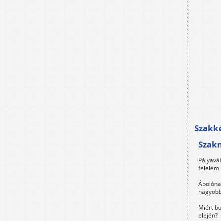
Szakké
Szak
Pályavá
félelem 
Ápolóna
nagyobb
Miért bu
elején?