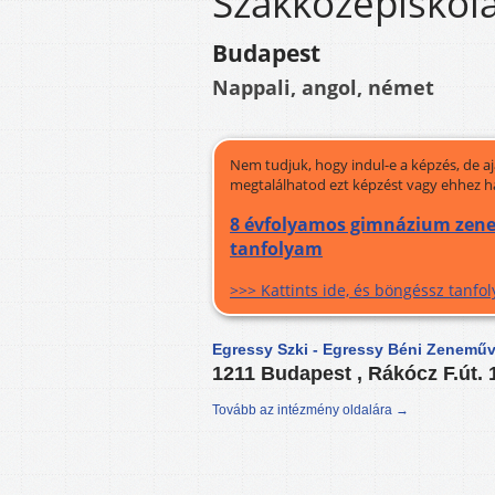
Szakközépiskol
Budapest
Nappali, angol, német
Nem tudjuk, hogy indul-e a képzés, de a
megtalálhatod ezt képzést vagy ehhez h
8 évfolyamos gimnázium zenei 
tanfolyam
>>> Kattints ide, és böngéssz tanf
Egressy Szki - Egressy Béni Zenemű
1211 Budapest , Rákócz F.út. 
Tovább az intézmény oldalára →