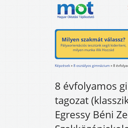
Milyen szakmát válassz?
Pályaorientációs tesztünk segít kideríteni,
milyen munka illik Hozzád
Képzések
»
8 osztályos gimnázium
»
8 évfoly
8 évfolyamos g
tagozat (klasszi
Egressy Béni Z