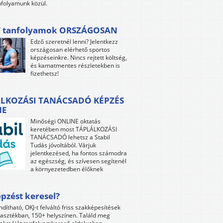
folyamunk közül.
 tanfolyamok ORSZÁGOSAN
Edző szeretnél lenni? Jelentkezz
országosan elérhető sportos
képzéseinkre. Nincs rejtett költség,
és kamatmentes részletekben is
fizethetsz!
LKOZÁSI TANÁCSADÓ KÉPZÉS
NE
Minőségi ONLINE oktatás
keretében most TÁPLÁLKOZÁSI
TANÁCSADÓ lehetsz a Stabil
Tudás jóvoltából. Várjuk
jelentkezésed, ha fontos számodra
az egészség, és szívesen segítenél
a környezetedben élőknek
pzést keresel?
ndítható, OKJ-t felváltó friss szakképesítések
lasztékban, 150+ helyszínen. Találd meg