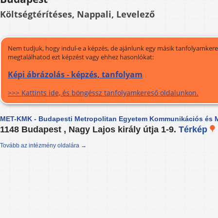
Költségtérítéses, Nappali, Levelező
Nem tudjuk, hogy indul-e a képzés, de ajánlunk egy másik tanfolyamkeres
megtalálhatod ezt képzést vagy ehhez hasonlókat:
Képi ábrázolás - képzés, tanfolyam
>>> Kattints ide, és böngéssz tanfolyamkereső oldalunkon.
MET-KMK - Budapesti Metropolitan Egyetem Kommunikációs és M
1148 Budapest , Nagy Lajos király útja 1-9.
Térkép
Tovább az intézmény oldalára →