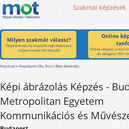
Szakmai képzések
Online kép
Milyen szakmát válassz?
tanf
Pályaorientációs tesztünk segít kideríteni,
Online oktatás, e-learnin
milyen munka illik Hozzád
és válogass 165+ on
Képzések
»
Alapképzés (Ba, Bsc)
»
Képi ábrázolás
Képi ábrázolás Képzés - Bu
Metropolitan Egyetem
Kommunikációs és Művésze
Budapest