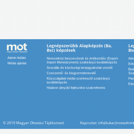
Legnépszerűbb Alapképzés (Ba,
Le
Bsc) képzések
Bs
Admin felület
Nemzetközi beszerzések és értékesítés (Export-
Adv
Import Menedzsment) szakirányú továbbképzés
Média ajánlat
Eöt
Szociális és közösségi terepgyakorlat vezető
Bud
Csecsemő- és kisgyermeknevelő
Sza
Közszolgálati média szerkesztő szakirányú
Pan
továbbképzés
Edu
Határon átnyúló fejlesztési szakreferens
© 2019 Magyar Oktatási Tájékoztató Kapcsolat: info(kukac)motadmin(