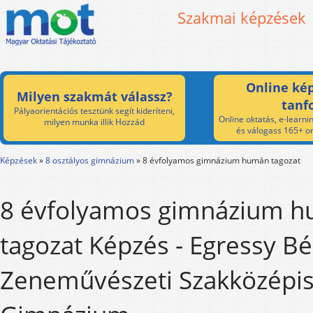
Szakmai képzések
Online kép
Milyen szakmát válassz?
tanf
Pályaorientációs tesztünk segít kideríteni,
Online oktatás, e-learnin
milyen munka illik Hozzád
és válogass 165+ on
Képzések
»
8 osztályos gimnázium
»
8 évfolyamos gimnázium humán tagozat
8 évfolyamos gimnázium 
tagozat Képzés - Egressy Bé
Zeneművészeti Szakközépis