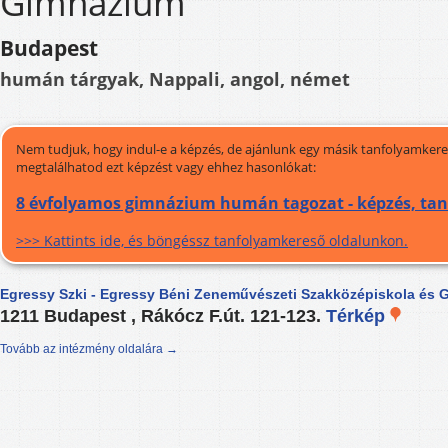
Gimnázium
Budapest
humán tárgyak, Nappali, angol, német
Nem tudjuk, hogy indul-e a képzés, de ajánlunk egy másik tanfolyamkeres
megtalálhatod ezt képzést vagy ehhez hasonlókat:
8 évfolyamos gimnázium humán tagozat - képzés, ta
>>> Kattints ide, és böngéssz tanfolyamkereső oldalunkon.
Egressy Szki - Egressy Béni Zeneművészeti Szakközépiskola és
1211 Budapest , Rákócz F.út. 121-123.
Térkép
Tovább az intézmény oldalára →