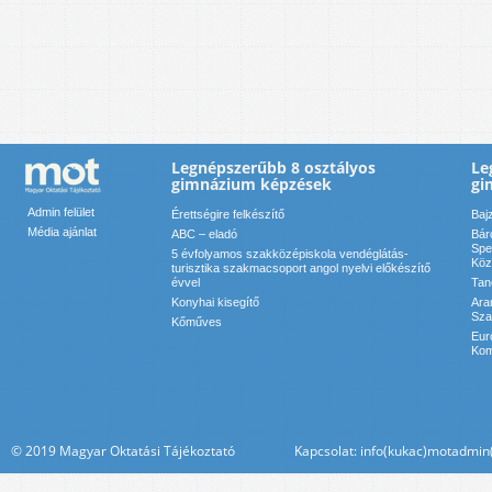
Legnépszerűbb 8 osztályos
Le
gimnázium képzések
gi
Admin felület
Érettségire felkészítő
Baj
Média ajánlat
ABC – eladó
Bár
Spe
5 évfolyamos szakközépiskola vendéglátás-
Köz
turisztika szakmacsoport angol nyelvi előkészítő
évvel
Tan
Konyhai kisegítő
Ara
Sza
Kőműves
Eur
Kom
© 2019 Magyar Oktatási Tájékoztató Kapcsolat: info(kukac)motadmin(