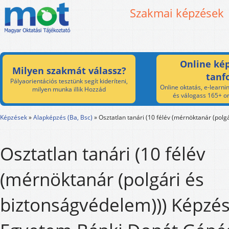
Szakmai képzések
Online kép
Milyen szakmát válassz?
tanf
Pályaorientációs tesztünk segít kideríteni,
Online oktatás, e-learnin
milyen munka illik Hozzád
és válogass 165+ on
Képzések
»
Alapképzés (Ba, Bsc)
»
Osztatlan tanári (10 félév (mérnöktanár (polg
Osztatlan tanári (10 félév
(mérnöktanár (polgári és
biztonságvédelem))) Képzés