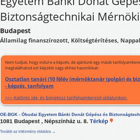
Egyetem Bánki Donát Gépé
Biztonságtechnikai Mérnöki
Budapest
Államilag finanszírozott, Költségtérítéses, Nappal
Nem tudjuk, hogy indul-e a képzés, de ajánlunk egy másik tanfolyamkeres
megtalálhatod ezt képzést vagy ehhez hasonlókat:
Osztatlan tanári (10 félév (mérnöktanár (polgári és b
- képzés, tanfolyam
>>> Kattints ide, és böngéssz tanfolyamkereső oldalunkon.
OE-BGK - Óbudai Egyetem Bánki Donát Gépész és Biztonságtechn
1081 Budapest , Népszínház u. 8.
Térkép
Tovább az intézmény oldalára →