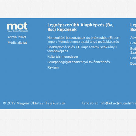
Legnépszerűbb Alapképzés (Ba,
Le
Bsc) képzések
Bs
Admin felület
Nemzetközi beszerzések és értékesítés (Export-
Adv
Import Menedzsment) szakirányú továbbképzés
Média ajánlat
Eöt
Szakdiplomácia és EU kapcsolatok szakirányú
Bud
továbbképzés
Sza
Kulturális menedzser
Pan
Sakkpedagógiai szakirányú továbbképzés
Edu
Reklám
© 2019 Magyar Oktatási Tájékoztató Kapcsolat: info(kukac)motadmin(