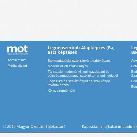
Legnépszerűbb Alapképzés (Ba,
Le
Bsc) képzések
Bs
Admin felület
Sakkpedagógiai szakirányú továbbképzés
Adv
Média ajánlat
Modern üzleti szakújságíró
Eöt
Társadalomtudományi, jogi, gazdasági és
Bud
bölcsészettudományi szaklektor angol nyelvből
Sza
Logisztika és szállítmányozás szakirányú
Pan
továbbképzés
Edu
Környezetmérnöki
© 2019 Magyar Oktatási Tájékoztató Kapcsolat: info(kukac)motadmin(