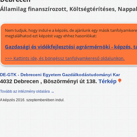
Államilag finanszírozott, Költségtérítéses, Nappal
Nem tudjuk, hogy indul-e a képzés, de ajánlunk egy másik tanfolyamkeres
megtalálhatod ezt képzést vagy ehhez hasonlókat:
Gazdasági és vidékfejlesztési agrármérnöki - képzés, 
>>> Kattints ide, és böngéssz tanfolyamkereső oldalunkon.
DE-GTK - Debreceni Egyetem Gazdálkodástudományi Kar
4032 Debrecen , Böszörményi út 138.
Térkép
Tovább az intézmény oldalára →
A képzés 2016. szeptemberében indul.