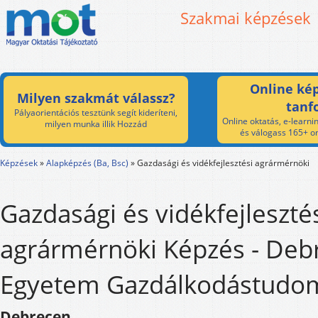
Szakmai képzések
Online kép
Milyen szakmát válassz?
tanf
Pályaorientációs tesztünk segít kideríteni,
Online oktatás, e-learnin
milyen munka illik Hozzád
és válogass 165+ on
Képzések
»
Alapképzés (Ba, Bsc)
»
Gazdasági és vidékfejlesztési agrármérnöki
Gazdasági és vidékfejleszté
agrármérnöki Képzés - Deb
Egyetem Gazdálkodástudom
Debrecen