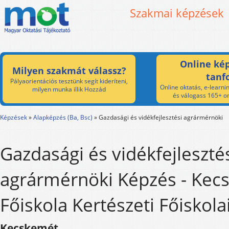
Szakmai képzések
Online kép
Milyen szakmát válassz?
tanf
Pályaorientációs tesztünk segít kideríteni,
Online oktatás, e-learnin
milyen munka illik Hozzád
és válogass 165+ on
Képzések
»
Alapképzés (Ba, Bsc)
»
Gazdasági és vidékfejlesztési agrármérnöki
Gazdasági és vidékfejleszté
agrármérnöki Képzés - Kec
Főiskola Kertészeti Főiskola
Kecskemét