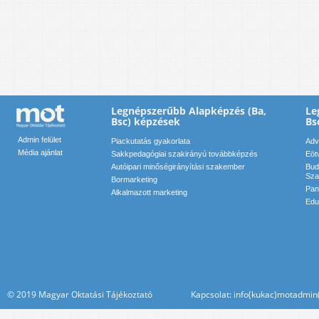
Legnépszerűbb Alapképzés (Ba,
Le
Bsc) képzések
Bs
Admin felület
Piackutatás gyakorlata
Adv
Média ajánlat
Sakkpedagógiai szakirányú továbbképzés
Eöt
Autóipari minőségirányítási szakember
Bud
Sza
Bormarketing
Pan
Alkalmazott marketing
Edu
© 2019 Magyar Oktatási Tájékoztató Kapcsolat: info(kukac)motadmin(