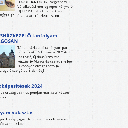
FOGOD! ▶▶ ONLINE végezhető
Vállalkozási mérlegképes könyvelő
ÚJ TÍPUSÚ, 2021-től indítható
ÍTÉS 15 hónap alatt, részletre is. ▶▶
!
SHÁZKEZELŐ tanfolyam
ÁGOSAN
Társasházkezelő tanfolyam pár
hónap alatt. ⚠ Ez már a 2021-től
indítható, új típusú szakmai
képzés. ▶ Munka és család mellett
is könnyen elvégezhető. ▶
z ügyfélszolgálat. Érdeklődj!
kképesítések 2024
az ország számos pontján már az új képzési
szerint.
yam választás
yan könnyű, igaz? Nézz szét nálunk, válassz
folyamunk közül.