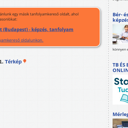
Bér- é
jánlunk egy másik tanfolyamkereső oldalt, ahol
asonlókat:
képzé
(Budapest) - képzés, tanfolyam
olyamkereső oldalunkon.
könnyen e
1.
Térkép
TB ÉS
ONLI
Mérle