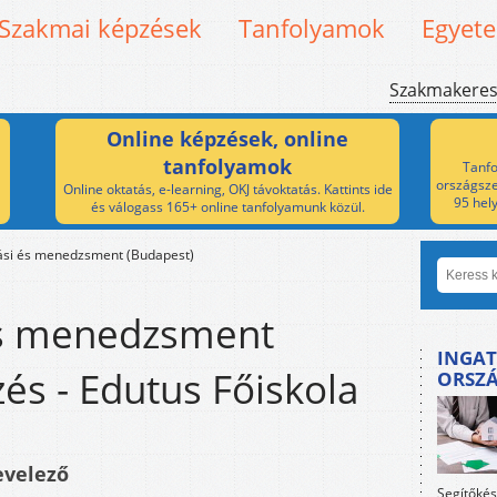
Szakmai képzések
Tanfolyamok
Egyet
Szakmakere
Online képzések, online
tanfolyamok
Tanfo
országsze
Online oktatás, e-learning, OKJ távoktatás. Kattints ide
95 hel
és válogass 165+ online tanfolyamunk közül.
si és menedzsment (Budapest)
és menedzsment
INGAT
és - Edutus Főiskola
ORSZ
evelező
Segítőkés