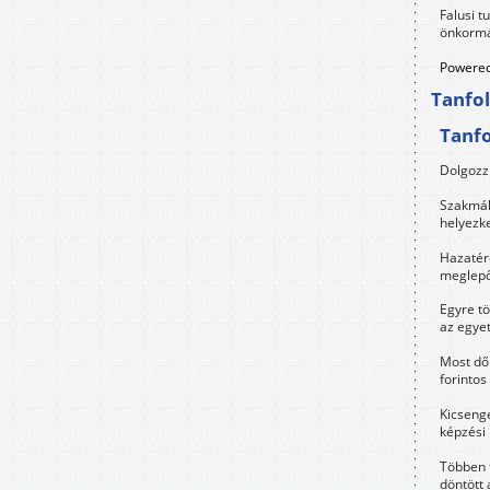
Falusi t
önkormá
Powered
Tanfo
Tanf
Dolgozz 
Szakmák 
helyezk
Hazatérő
meglepő
Egyre t
az egye
Most dől
forintos
Kicsenge
képzési
Többen 
döntött 