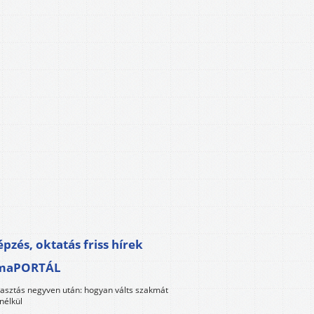
pzés, oktatás friss hírek
maPORTÁL
lasztás negyven után: hogyan válts szakmát
nélkül