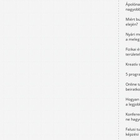
Ápolóna
nagyobb
Miért bu
elején?
Nyári m
a meleg
Fizikai 
területe
Kreatív 
5 progra
Online t
beiratko
Hogyan 
a legjo
Konfere
ne hagyd
Falusi t
képzési