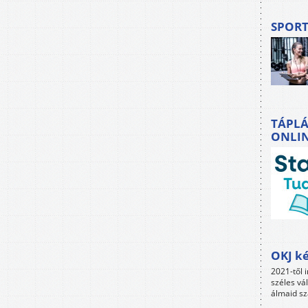
SPORT
TÁPLÁ
ONLI
OKJ ké
2021-től i
széles vá
álmaid sz