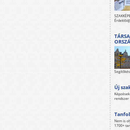
SZAKKÉPES
Érdeklődj
TÁRSA
ORSZ
Segítőkés
Új sza
Képzések 
rendszer 
Tanfol
Nem is ol
1700+ tan