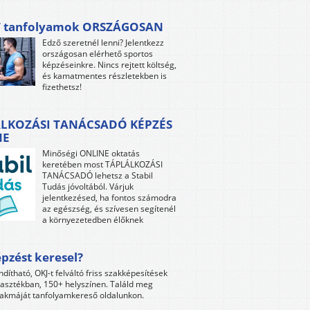
 tanfolyamok ORSZÁGOSAN
Edző szeretnél lenni? Jelentkezz
országosan elérhető sportos
képzéseinkre. Nincs rejtett költség,
és kamatmentes részletekben is
fizethetsz!
LKOZÁSI TANÁCSADÓ KÉPZÉS
NE
Minőségi ONLINE oktatás
keretében most TÁPLÁLKOZÁSI
TANÁCSADÓ lehetsz a Stabil
Tudás jóvoltából. Várjuk
jelentkezésed, ha fontos számodra
az egészség, és szívesen segítenél
a környezetedben élőknek
pzést keresel?
ndítható, OKJ-t felváltó friss szakképesítések
lasztékban, 150+ helyszínen. Találd meg
akmáját tanfolyamkereső oldalunkon.