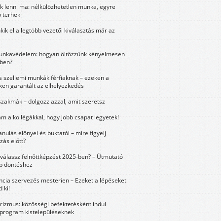
k lenni ma: nélkülözhetetlen munka, egyre
 terhek
kik el a legtöbb vezetői kiválasztás már az
unkavédelem: hogyan öltözzünk kényelmesen
ben?
és szellemi munkák férfiaknak – ezeken a
ken garantált az elhelyezkedés
szakmák – dolgozz azzal, amit szeretsz
m a kollégákkal, hogy jobb csapat legyetek!
anulás előnyei és buktatói – mire figyelj
zás előtt?
válassz felnőttképzést 2025-ben? – Útmutató
bb döntéshez
ncia szervezés mesterien – Ezeket a lépéseket
 ki!
urizmus: közösségi befektetésként indul
 program kistelepüléseknek