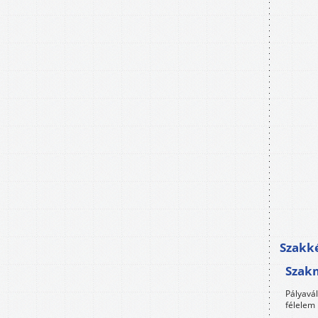
Szakké
Szak
Pályavá
félelem 