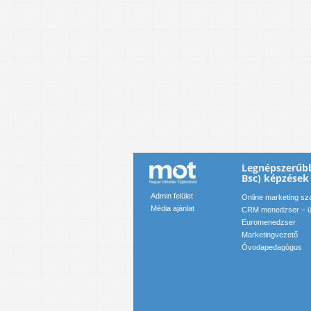
Legnépszerűbb
Bsc) képzések
Admin felület
Online marketing s
Média ajánlat
CRM menedzser – üg
Euromenedzser
Marketingvezető
Óvodapedagógus