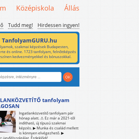
em
Középiskola
Állás
ső
Tudd meg!
Hirdessen ingyen!
TanfolyamGURU.hu
lyamok, szakmai képzések Budapesten,
rte és online. 1723 tanfolyam, felnőttképzés
yszínen kedvezményekkel és bónuszokkal.
LANKÖZVETÍTŐ tanfolyam
ÁGOSAN
Ingatlanközvetítő tanfolyam pár
hónap alatt. ⚠ Ez már a 2021-től
indítható, új típusú szakmai
képzés. ▶ Munka és család mellett
is könnyen elvégezhető. ▶
z ügyfélszolgálat. Érdeklődj!