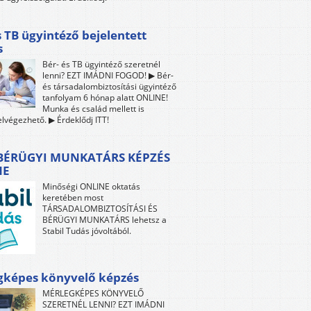
s TB ügyintéző bejelentett
s
Bér- és TB ügyintéző szeretnél
lenni? EZT IMÁDNI FOGOD! ▶ Bér-
és társadalombiztosítási ügyintéző
tanfolyam 6 hónap alatt ONLINE!
Munka és család mellett is
lvégezhető. ▶ Érdeklődj ITT!
 BÉRÜGYI MUNKATÁRS KÉPZÉS
NE
Minőségi ONLINE oktatás
keretében most
TÁRSADALOMBIZTOSÍTÁSI ÉS
BÉRÜGYI MUNKATÁRS lehetsz a
Stabil Tudás jóvoltából.
gképes könyvelő képzés
MÉRLEGKÉPES KÖNYVELŐ
SZERETNÉL LENNI? EZT IMÁDNI