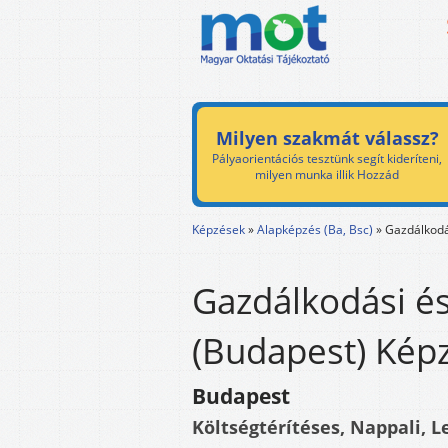
Milyen szakmát válassz?
Pályaorientációs tesztünk segít kideríteni,
milyen munka illik Hozzád
Képzések
»
Alapképzés (Ba, Bsc)
»
Gazdálkodá
Gazdálkodási 
(Budapest) Képz
Budapest
Költségtérítéses, Nappali, L