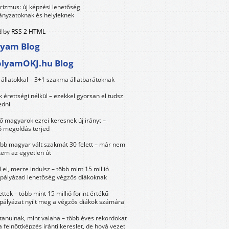
urizmus: új képzési lehetőség
nyzatoknak és helyieknek
 by RSS 2 HTML
lyam Blog
olyamOKJ.hu Blog
állatokkal – 3+1 szakma állatbarátoknak
érettségi nélkül – ezekkel gyorsan el tudsz
edni
 magyarok ezrei keresnek új irányt –
 megoldás terjed
öbb magyar vált szakmát 30 felett – már nem
tem az egyetlen út
 el, merre indulsz – több mint 15 millió
 pályázati lehetőség végzős diákoknak
ttek – több mint 15 millió forint értékű
 pályázat nyílt meg a végzős diákok számára
tanulnak, mint valaha – több éves rekordokat
a felnőttképzés iránti kereslet, de hová vezet