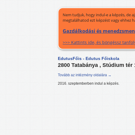
Nem tudjuk, hogy indul-e a képzés, de a
megtalálhatod ezt képzést vagy ehhez h
Gazdálkodási és menedzsment 
>>> Kattints ide, és böngéssz tanf
EdutusFőis - Edutus Főiskola
2800 Tatabánya , Stúdium tér 
Tovább az intézmény oldalára →
2016. szeptemberben indul a képzés.