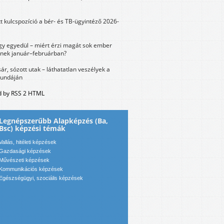
tt kulcspozíció a bér- és TB-ügyintéző 2026-
y egyedül – miért érzi magát sok ember
nek január–februárban?
sár, sózott utak – láthatatlan veszélyek a
bundáján
 by RSS 2 HTML
Legnépszerűbb Alapképzés (Ba,
Bsc) képzési témák
Vallás, hitéleti képzések
Gazdasági képzések
Művészeti képzések
Kommunikációs képzések
Egészségügyi, szociális képzések