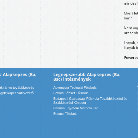
mindez?
Miért le
ban?
Nem vag
üresebb
Latyak, 
kutyák 
Powered
 Alapképzés (Ba,
Legnépszerűbb Alapképzés (Ba,
Bsc) intézmények
zakirányú továbbképzés
Adventista Teológiai Főiskola
yfélkapcsolati vezető
Eötvös József Főiskola
Budapesti Gazdasági Főiskola Továbbképzési és
Szakképzési Központ
Pannon Egyetem Mérnöki Kar
Edutus Főiskola