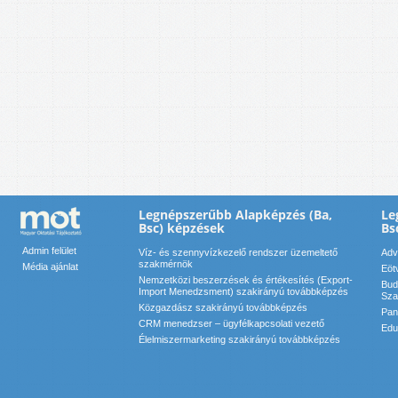
Legnépszerűbb Alapképzés (Ba,
Le
Bsc) képzések
Bs
Admin felület
Víz- és szennyvízkezelő rendszer üzemeltető
Adv
szakmérnök
Média ajánlat
Eöt
Nemzetközi beszerzések és értékesítés (Export-
Bud
Import Menedzsment) szakirányú továbbképzés
Sza
Közgazdász szakirányú továbbképzés
Pan
CRM menedzser – ügyfélkapcsolati vezető
Edu
Élelmiszermarketing szakirányú továbbképzés