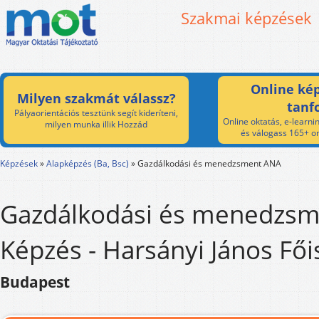
Szakmai képzések
Online kép
Milyen szakmát válassz?
tanf
Pályaorientációs tesztünk segít kideríteni,
Online oktatás, e-learnin
milyen munka illik Hozzád
és válogass 165+ on
Képzések
»
Alapképzés (Ba, Bsc)
»
Gazdálkodási és menedzsment ANA
Gazdálkodási és menedzs
Képzés - Harsányi János Fői
Budapest