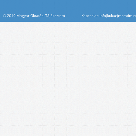
© 2019 Magyar Oktatási Tájékoztató Kapcsolat: info(kukac)motadmin(