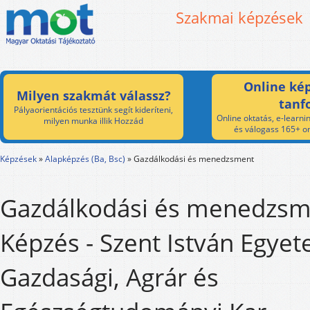
Szakmai képzések
Online kép
Milyen szakmát válassz?
tanf
Pályaorientációs tesztünk segít kideríteni,
Online oktatás, e-learnin
milyen munka illik Hozzád
és válogass 165+ on
Képzések
»
Alapképzés (Ba, Bsc)
»
Gazdálkodási és menedzsment
Gazdálkodási és menedzsm
Képzés - Szent István Egye
Gazdasági, Agrár és