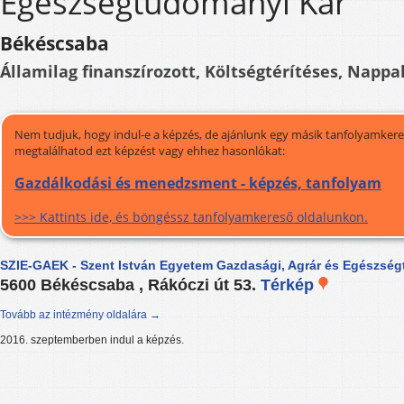
Egészségtudományi Kar
Békéscsaba
Államilag finanszírozott, Költségtérítéses, Nappal
Nem tudjuk, hogy indul-e a képzés, de ajánlunk egy másik tanfolyamkeres
megtalálhatod ezt képzést vagy ehhez hasonlókat:
Gazdálkodási és menedzsment - képzés, tanfolyam
>>> Kattints ide, és böngéssz tanfolyamkereső oldalunkon.
SZIE-GAEK - Szent István Egyetem Gazdasági, Agrár és Egészsé
5600 Békéscsaba , Rákóczi út 53.
Térkép
Tovább az intézmény oldalára →
2016. szeptemberben indul a képzés.