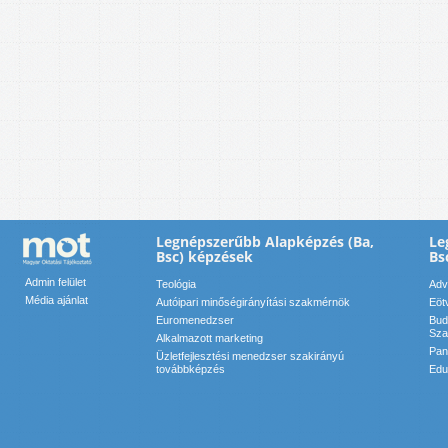
Legnépszerűbb Alapképzés (Ba,
Le
Bsc) képzések
Bs
Admin felület
Teológia
Adv
Média ajánlat
Autóipari minőségirányítási szakmérnök
Eöt
Euromenedzser
Bud
Sza
Alkalmazott marketing
Pan
Üzletfejlesztési menedzser szakirányú
továbbképzés
Edu