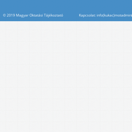
© 2019 Magyar Oktatási Tájékoztató Kapcsolat: info(kukac)motadmin(