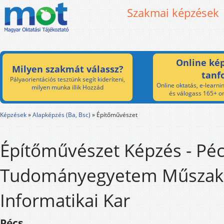
Szakmai képzések
Online kép
Milyen szakmát válassz?
tanf
Pályaorientációs tesztünk segít kideríteni,
Online oktatás, e-learnin
milyen munka illik Hozzád
és válogass 165+ on
Képzések
»
Alapképzés (Ba, Bsc)
»
Építőművészet
Építőművészet Képzés - Péc
Tudományegyetem Műszaki
Informatikai Kar
Pécs