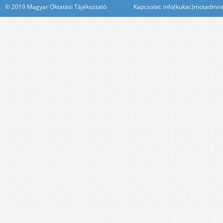
© 2019 Magyar Oktatási Tájékoztató Kapcsolat: info(kukac)motadmin(