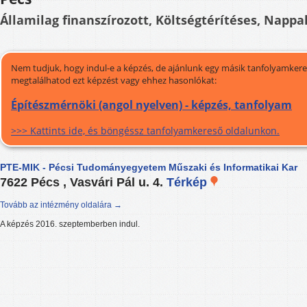
Államilag finanszírozott, Költségtérítéses, Nappal
Nem tudjuk, hogy indul-e a képzés, de ajánlunk egy másik tanfolyamkeres
megtalálhatod ezt képzést vagy ehhez hasonlókat:
Építészmérnöki (angol nyelven) - képzés, tanfolyam
>>> Kattints ide, és böngéssz tanfolyamkereső oldalunkon.
PTE-MIK - Pécsi Tudományegyetem Műszaki és Informatikai Kar
7622 Pécs , Vasvári Pál u. 4.
Térkép
Tovább az intézmény oldalára →
A képzés 2016. szeptemberben indul.