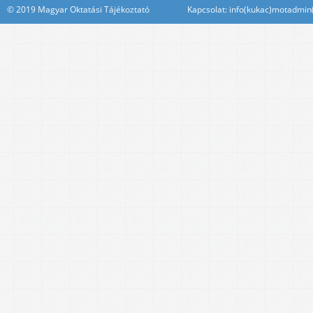
© 2019 Magyar Oktatási Tájékoztató Kapcsolat: info(kukac)motadmin(