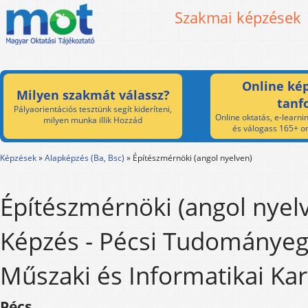
Szakmai képzések
Online kép
Milyen szakmát válassz?
tanf
Pályaorientációs tesztünk segít kideríteni,
Online oktatás, e-learnin
milyen munka illik Hozzád
és válogass 165+ on
Képzések
»
Alapképzés (Ba, Bsc)
»
Építészmérnöki (angol nyelven)
Építészmérnöki (angol nyel
Képzés - Pécsi Tudománye
Műszaki és Informatikai Kar
Pécs