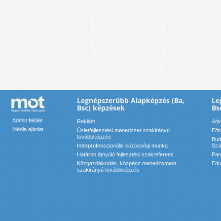
Legnépszerűbb Alapképzés (Ba,
Le
Bsc) képzések
Bs
Admin felület
Reklám
Adv
Média ajánlat
Üzletfejlesztési menedzser szakirányú
Eöt
továbbképzés
Bud
Interprofesszionális közösségi munka
Sza
Határon átnyúló fejlesztési szakreferens
Pan
Közgazdálkodás, közpénz menedzsment
Edu
szakirányú továbbképzés