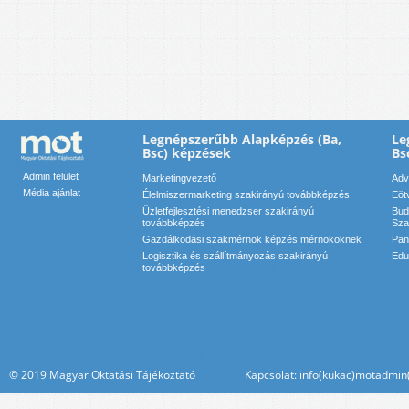
Legnépszerűbb Alapképzés (Ba,
Le
Bsc) képzések
Bs
Admin felület
Marketingvezető
Adv
Média ajánlat
Élelmiszermarketing szakirányú továbbképzés
Eöt
Üzletfejlesztési menedzser szakirányú
Bud
továbbképzés
Sza
Gazdálkodási szakmérnök képzés mérnököknek
Pan
Logisztika és szállítmányozás szakirányú
Edu
továbbképzés
© 2019 Magyar Oktatási Tájékoztató Kapcsolat: info(kukac)motadmin(