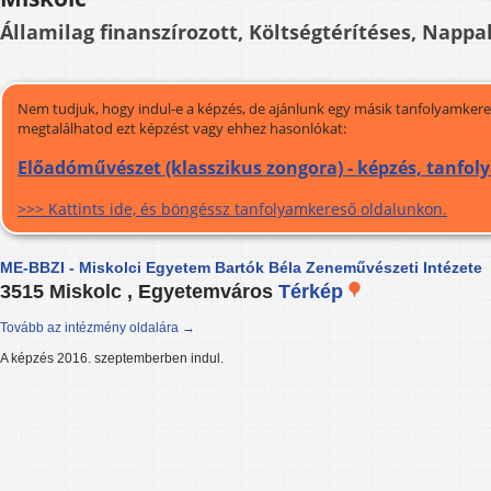
Államilag finanszírozott, Költségtérítéses, Nappali
Nem tudjuk, hogy indul-e a képzés, de ajánlunk egy másik tanfolyamkeres
megtalálhatod ezt képzést vagy ehhez hasonlókat:
Előadóművészet (klasszikus zongora) - képzés, tanfo
>>> Kattints ide, és böngéssz tanfolyamkereső oldalunkon.
ME-BBZI - Miskolci Egyetem Bartók Béla Zeneművészeti Intézete
3515 Miskolc , Egyetemváros
Térkép
Tovább az intézmény oldalára →
A képzés 2016. szeptemberben indul.