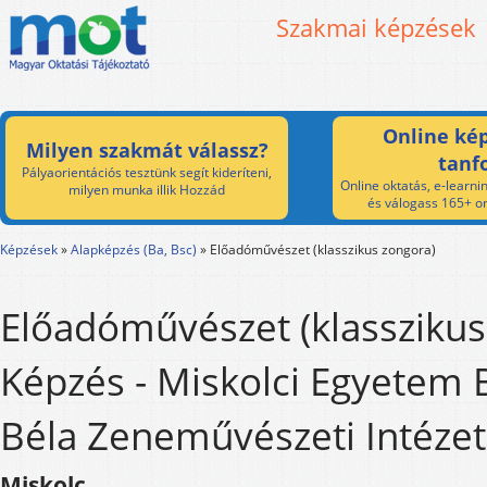
Szakmai képzések
Online kép
Milyen szakmát válassz?
tanf
Pályaorientációs tesztünk segít kideríteni,
Online oktatás, e-learnin
milyen munka illik Hozzád
és válogass 165+ on
Képzések
»
Alapképzés (Ba, Bsc)
»
Előadóművészet (klasszikus zongora)
Előadóművészet (klasszikus
Képzés - Miskolci Egyetem 
Béla Zeneművészeti Intéze
Miskolc