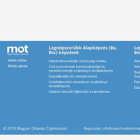
Legnépszerűbb Alapképzés (Ba,
Le
Bsc) képzések
Bs
Admin felület
Interprofesszionális közösségi munka
Adv
Média ajánlat
Civil szervezetek kommunikációja és
Eöt
menedzsmentje szakirányú továbbképzés
Bud
Gazdálkodási és menedzsment
Sza
Üzletfejlesztési menedzser szakirányú
Pan
továbbképzés
Edu
Határon átnyúló fejlesztési szakreferens
© 2019 Magyar Oktatási Tájékoztató Kapcsolat: info(kukac)motadmin(