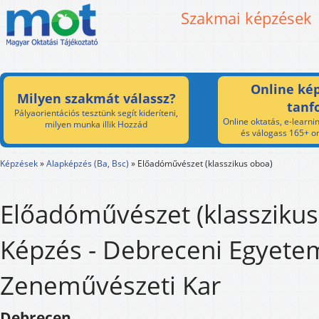
Szakmai képzések
Online kép
Milyen szakmát válassz?
tanf
Pályaorientációs tesztünk segít kideríteni,
Online oktatás, e-learnin
milyen munka illik Hozzád
és válogass 165+ on
Képzések
»
Alapképzés (Ba, Bsc)
»
Előadóművészet (klasszikus oboa)
Előadóművészet (klasszikus
Képzés - Debreceni Egyete
Zeneművészeti Kar
Debrecen