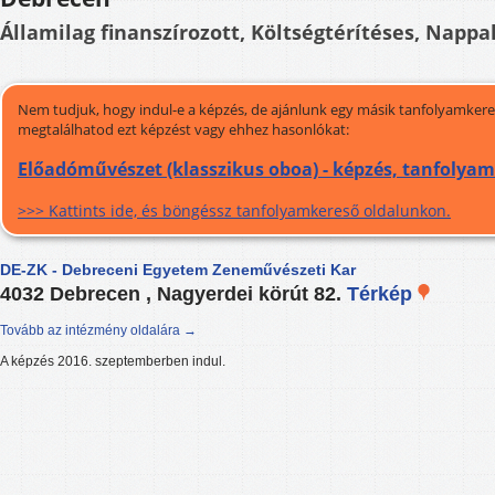
Államilag finanszírozott, Költségtérítéses, Nappal
Nem tudjuk, hogy indul-e a képzés, de ajánlunk egy másik tanfolyamkeres
megtalálhatod ezt képzést vagy ehhez hasonlókat:
Előadóművészet (klasszikus oboa) - képzés, tanfolyam
>>> Kattints ide, és böngéssz tanfolyamkereső oldalunkon.
DE-ZK - Debreceni Egyetem Zeneművészeti Kar
4032 Debrecen , Nagyerdei körút 82.
Térkép
Tovább az intézmény oldalára →
A képzés 2016. szeptemberben indul.