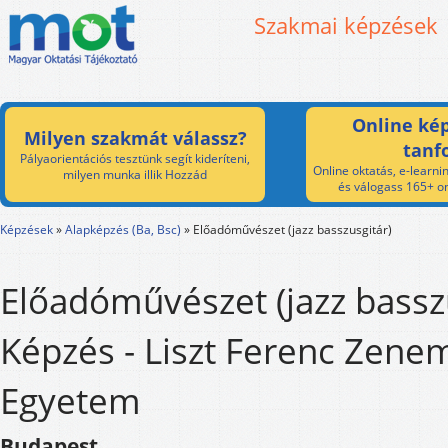
Szakmai képzések
Online kép
Milyen szakmát válassz?
tanf
Pályaorientációs tesztünk segít kideríteni,
Online oktatás, e-learnin
milyen munka illik Hozzád
és válogass 165+ on
Képzések
»
Alapképzés (Ba, Bsc)
»
Előadóművészet (jazz basszusgitár)
Előadóművészet (jazz bassz
Képzés - Liszt Ferenc Zene
Egyetem
Budapest