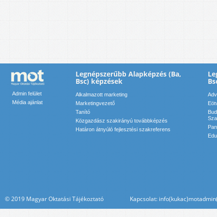
Legnépszerűbb Alapképzés (Ba,
Le
Bsc) képzések
Bs
Admin felület
Alkalmazott marketing
Adv
Média ajánlat
Marketingvezető
Eöt
Tanító
Bud
Sza
Közgazdász szakirányú továbbképzés
Pan
Határon átnyúló fejlesztési szakreferens
Edu
© 2019 Magyar Oktatási Tájékoztató Kapcsolat: info(kukac)motadmin(