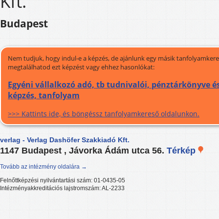
Kft.
Budapest
Nem tudjuk, hogy indul-e a képzés, de ajánlunk egy másik tanfolyamkeres
megtalálhatod ezt képzést vagy ehhez hasonlókat:
Egyéni vállalkozó adó, tb tudnivalói, pénztárkönyve és
képzés, tanfolyam
>>> Kattints ide, és böngéssz tanfolyamkereső oldalunkon.
verlag - Verlag Dashöfer Szakkiadó Kft.
1147 Budapest , Jávorka Ádám utca 56.
Térkép
Tovább az intézmény oldalára →
Felnőttképzési nyilvántartási szám: 01-0435-05
Intézményakkreditációs lajstromszám: AL-2233