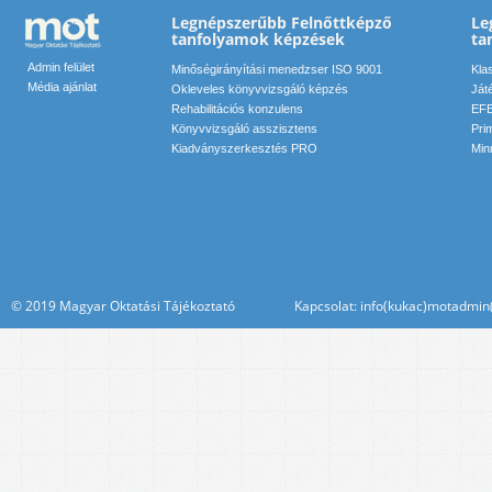
Legnépszerűbb Felnőttképző
Le
tanfolyamok képzések
ta
Admin felület
Minőségirányítási menedzser ISO 9001
Kla
Média ajánlat
Okleveles könyvvizsgáló képzés
Ját
Rehabilitációs konzulens
EFE
Könyvvizsgáló asszisztens
Pri
Kiadványszerkesztés PRO
Min
© 2019 Magyar Oktatási Tájékoztató Kapcsolat: info(kukac)motadmin(