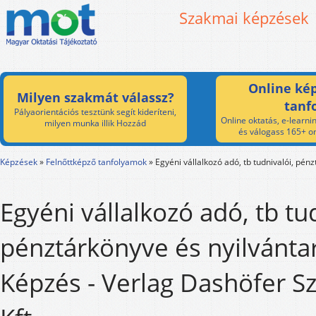
Szakmai képzések
Online kép
Milyen szakmát válassz?
tanf
Pályaorientációs tesztünk segít kideríteni,
Online oktatás, e-learnin
milyen munka illik Hozzád
és válogass 165+ on
Képzések
»
Felnőttképző tanfolyamok
»
Egyéni vállalkozó adó, tb tudnivalói, pén
Egyéni vállalkozó adó, tb tu
pénztárkönyve és nyilvánta
Képzés - Verlag Dashöfer S