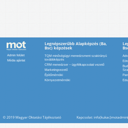
Legnépszerűbb Alapképzés (Ba,
Le
Bsc) képzések
Bs
Admin felület
TQM minőségügyi menedzsment szakirányú
Adv
továbbképzés
Média ajánlat
Eöt
CRM menedzser – ügyfélkapcsolati vezető
Bud
Marketingvezető
Sza
Építőmérnöki
Pan
Környezetmérnöki
Edu
© 2019 Magyar Oktatási Tájékoztató Kapcsolat: info(kukac)motadmin(