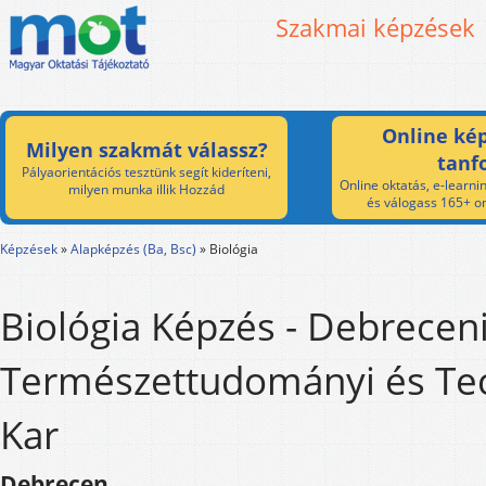
Szakmai képzések
Online kép
Milyen szakmát válassz?
tanf
Pályaorientációs tesztünk segít kideríteni,
Online oktatás, e-learnin
milyen munka illik Hozzád
és válogass 165+ on
Képzések
»
Alapképzés (Ba, Bsc)
»
Biológia
Biológia Képzés - Debrecen
Természettudományi és Tec
Kar
Debrecen