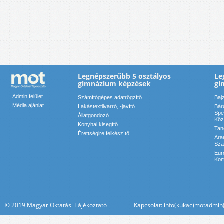
Legnépszerűbb 5 osztályos
Le
gimnázium képzések
gi
Admin felület
Számítógépes adatrögzítő
Baj
Média ajánlat
Lakástextilvarró, -javító
Bár
Spe
Állatgondozó
Köz
Konyhai kisegítő
Tan
Érettségire felkészítő
Ara
Sza
Eur
Kom
© 2019 Magyar Oktatási Tájékoztató Kapcsolat: info(kukac)motadmin(