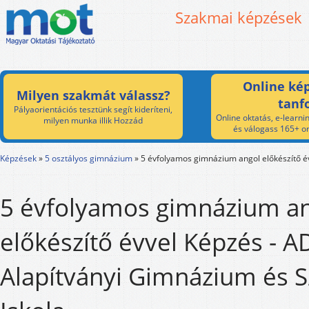
Szakmai képzések
Online kép
Milyen szakmát válassz?
tanf
Pályaorientációs tesztünk segít kideríteni,
Online oktatás, e-learnin
milyen munka illik Hozzád
és válogass 165+ on
Képzések
»
5 osztályos gimnázium
»
5 évfolyamos gimnázium angol előkészítő é
5 évfolyamos gimnázium a
előkészítő évvel Képzés -
Alapítványi Gimnázium és 