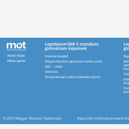
Legnépszerűbb 5 osztályos
Le
gimnázium képzések
gi
Admin felület
Konyhai kisegítő
Baj
Média ajánlat
Négyévfolyamos gimnázium emelt szintű
Bár
Spe
ABC – eladó
Köz
Kőműves
Tan
Közgazdasági szakközépiskola képzés
Ara
Sza
Eur
Kom
© 2019 Magyar Oktatási Tájékoztató Kapcsolat: info(kukac)motadmin(