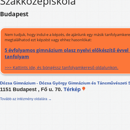
Szakközépiskola
Budapest
Nem tudjuk, hogy indul-e a képzés, de ajánlunk egy másik tanfolyamkeres
megtalálhatod ezt képzést vagy ehhez hasonlókat:
5 évfolyamos gimnázium olasz nyelvi előkészítő évvel 
tanfolyam
>>> Kattints ide, és böngéssz tanfolyamkereső oldalunkon.
Dózsa Gimnázium - Dózsa György Gimnázium és Táncművészeti 
1151 Budapest , Fő u. 70.
Térkép
Tovább az intézmény oldalára →