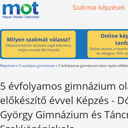
Szakmai képzések
Online kép
Milyen szakmát válassz?
tanf
Pályaorientációs tesztünk segít kideríteni,
Online oktatás, e-learnin
milyen munka illik Hozzád
és válogass 165+ on
Képzések
»
5 osztályos gimnázium
»
5 évfolyamos gimnázium olasz nyelvi előkés
5 évfolyamos gimnázium ola
előkészítő évvel Képzés - D
György Gimnázium és Tánc