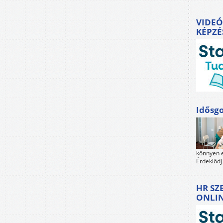
VIDEÓ
KÉPZÉ
Idősgo
könnyen e
Érdeklődj
HR SZ
ONLI