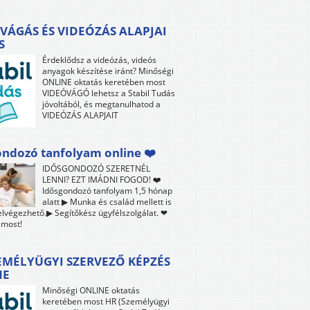
VÁGÁS ÉS VIDEÓZÁS ALAPJAI
S
Érdeklődsz a videózás, videós
anyagok készítése iránt? Minőségi
ONLINE oktatás keretében most
VIDEÓVÁGÓ lehetsz a Stabil Tudás
jóvoltából, és megtanulhatod a
VIDEÓZÁS ALAPJAIT
ndozó tanfolyam online ❤️
IDŐSGONDOZÓ SZERETNÉL
LENNI? EZT IMÁDNI FOGOD! ❤️
Idősgondozó tanfolyam 1,5 hónap
alatt ▶ Munka és család mellett is
lvégezhető.▶ Segítőkész ügyfélszolgálat. ❤
 most!
EMÉLYÜGYI SZERVEZŐ KÉPZÉS
NE
Minőségi ONLINE oktatás
keretében most HR (Személyügyi