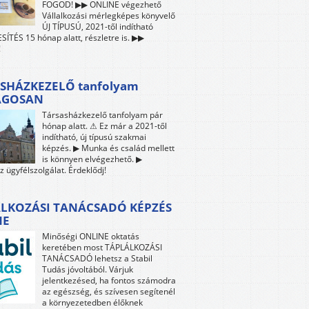
FOGOD! ▶▶ ONLINE végezhető
Vállalkozási mérlegképes könyvelő
ÚJ TÍPUSÚ, 2021-től indítható
ÍTÉS 15 hónap alatt, részletre is. ▶▶
!
SHÁZKEZELŐ tanfolyam
ÁGOSAN
Társasházkezelő tanfolyam pár
hónap alatt. ⚠ Ez már a 2021-től
indítható, új típusú szakmai
képzés. ▶ Munka és család mellett
is könnyen elvégezhető. ▶
z ügyfélszolgálat. Érdeklődj!
LKOZÁSI TANÁCSADÓ KÉPZÉS
NE
Minőségi ONLINE oktatás
keretében most TÁPLÁLKOZÁSI
TANÁCSADÓ lehetsz a Stabil
Tudás jóvoltából. Várjuk
jelentkezésed, ha fontos számodra
az egészség, és szívesen segítenél
a környezetedben élőknek