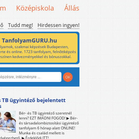
em
Középiskola
Állás
ső
Tudd meg!
Hirdessen ingyen!
TanfolyamGURU.hu
lyamok, szakmai képzések Budapesten,
rte és online. 1723 tanfolyam, felnőttképzés
yszínen kedvezményekkel és bónuszokkal.
s TB ügyintéző bejelentett
s
Bér- és TB ügyintéző szeretnél
lenni? EZT IMÁDNI FOGOD! ▶ Bér-
és társadalombiztosítási ügyintéző
tanfolyam 6 hónap alatt ONLINE!
Munka és család mellett is
lvégezhető. ▶ Érdeklődj ITT!