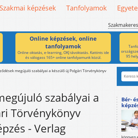
Szakmai képzések
Tanfolyamok
Egyet
Szakmakere
Online képzések, online
tanfolyamok
Tanfo
országsze
Online oktatás, e-learning, OKJ távoktatás. Kattints ide
95 hel
és válogass 165+ online tanfolyamunk közül.
ződések megújuló szabályai a készülő új Polgári Törvénykönyv
egújuló szabályai a
Bér- é
képzé
ári Törvénykönyv
pzés - Verlag
könnyen e