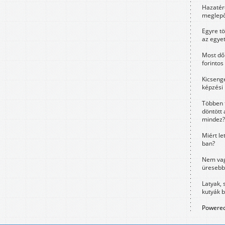
Hazatérő
meglepő
Egyre t
az egye
Most dől
forintos
Kicsenge
képzési
Többen 
döntött 
mindez?
Miért le
ban?
Nem vag
üresebb
Latyak, 
kutyák 
Powered