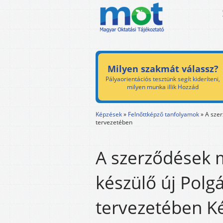
Milyen szakmát válassz?
Pályaorientációs tesztünk segít kideríteni,
milyen munka illik Hozzád
Képzések
»
Felnőttképző tanfolyamok
»
A szer
tervezetében
A szerződések m
készülő új Polg
tervezetében Ké