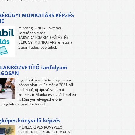
 BÉRÜGYI MUNKATÁRS KÉPZÉS
NE
Minőségi ONLINE oktatás
keretében most
TÁRSADALOMBIZTOSÍTÁSI ÉS
BÉRÜGYI MUNKATÁRS lehetsz a
Stabil Tudás jóvoltából.
LANKÖZVETÍTŐ tanfolyam
ÁGOSAN
Ingatlanközvetítő tanfolyam pár
hónap alatt. ⚠ Ez már a 2021-től
indítható, új típusú szakmai
képzés. ▶ Munka és család mellett
is könnyen elvégezhető. ▶
z ügyfélszolgálat. Érdeklődj!
gképes könyvelő képzés
MÉRLEGKÉPES KÖNYVELŐ
SZERETNÉL LENNI? EZT IMÁDNI