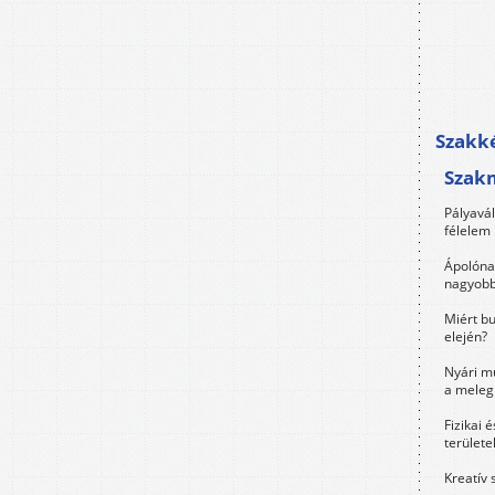
Szakké
Szak
Pályavá
félelem 
Ápolóna
nagyobb
Miért bu
elején?
Nyári m
a meleg
Fizikai 
területe
Kreatív 