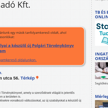
adó Kft.
TB ÉS
ONLI
jánlunk egy másik tanfolyamkereső oldalt, ahol
asonlókat:
yai a készülő új Polgári Törvénykönyv
yam
INGAT
ORSZ
olyamkereső oldalunkon.
t.
m utca 56.
Térkép
Segítőkés
 Törvénykönyvet, amely a szerződések világát is jelentős
Mérle
n a területen is.
ekre vonatkozó változásokat, az új szabályokat a készülő új