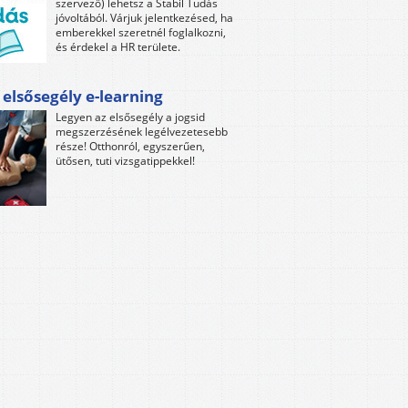
szervező) lehetsz a Stabil Tudás
jóvoltából. Várjuk jelentkezésed, ha
emberekkel szeretnél foglalkozni,
és érdekel a HR területe.
 elsősegély e-learning
Legyen az elsősegély a jogsid
megszerzésének legélvezetesebb
része! Otthonról, egyszerűen,
ütősen, tuti vizsgatippekkel!