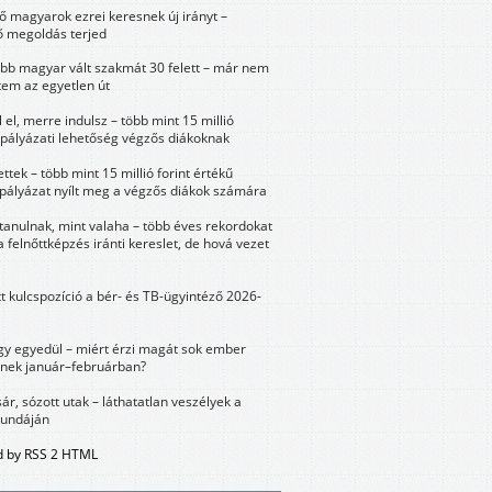
 magyarok ezrei keresnek új irányt –
 megoldás terjed
öbb magyar vált szakmát 30 felett – már nem
tem az egyetlen út
 el, merre indulsz – több mint 15 millió
 pályázati lehetőség végzős diákoknak
ttek – több mint 15 millió forint értékű
 pályázat nyílt meg a végzős diákok számára
tanulnak, mint valaha – több éves rekordokat
a felnőttképzés iránti kereslet, de hová vezet
tt kulcspozíció a bér- és TB-ügyintéző 2026-
y egyedül – miért érzi magát sok ember
nek január–februárban?
sár, sózott utak – láthatatlan veszélyek a
bundáján
 by RSS 2 HTML