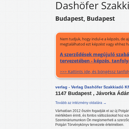
Dashöfer Szakki
Budapest, Budapest
Nem tudjuk, hogy indul-e a képzés, de a
megtalálhatod ezt képzést vagy ehhez h
A szerződések megújuló szabál
tervezetében - képzés, tanfol
>>> Kattints ide, és böngéssz tanf
verlag - Verlag Dashöfer Szakkiadó Kf
1147 Budapest , Jávorka Ádá
Tovább az intézmény oldalára →
Várhatóan 2012 őszén fogadják el az új Polgári
mértékben érinti, és fontos változásokat hoz eze
Szemináriumunkon Ön megismerheti a szerződés
Polgári Törvénykönyv tervezete értelmében.