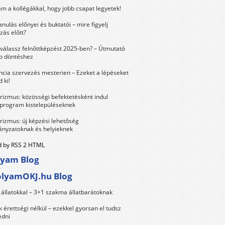
m a kollégákkal, hogy jobb csapat legyetek!
anulás előnyei és buktatói – mire figyelj
zás előtt?
válassz felnőttképzést 2025-ben? – Útmutató
bb döntéshez
ncia szervezés mesterien – Ezeket a lépéseket
 ki!
urizmus: közösségi befektetésként indul
 program kistelepüléseknek
urizmus: új képzési lehetőség
nyzatoknak és helyieknek
 by RSS 2 HTML
lyam Blog
olyamOKJ.hu Blog
állatokkal – 3+1 szakma állatbarátoknak
érettségi nélkül – ezekkel gyorsan el tudsz
edni