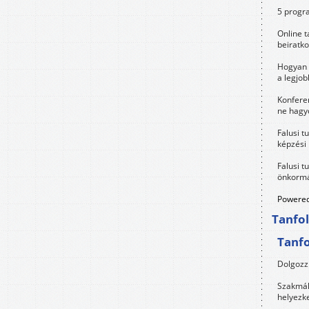
5 progra
Online t
beiratko
Hogyan 
a legjo
Konfere
ne hagyd
Falusi t
képzési
Falusi t
önkormá
Powered
Tanfo
Tanf
Dolgozz 
Szakmák 
helyezk