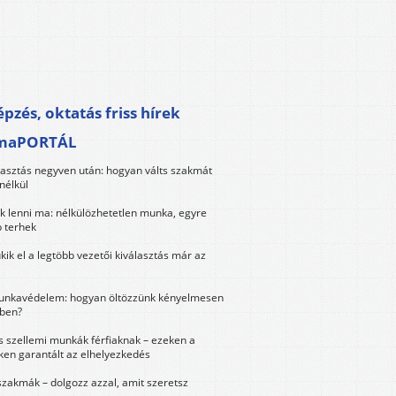
pzés, oktatás friss hírek
maPORTÁL
lasztás negyven után: hogyan válts szakmát
nélkül
k lenni ma: nélkülözhetetlen munka, egyre
 terhek
kik el a legtöbb vezetői kiválasztás már az
unkavédelem: hogyan öltözzünk kényelmesen
ben?
és szellemi munkák férfiaknak – ezeken a
ken garantált az elhelyezkedés
szakmák – dolgozz azzal, amit szeretsz