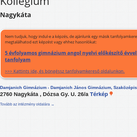
Kollégium
Nagykáta
Nem tudjuk, hogy indul-e a képzés, de ajánlunk egy másik tanfolyamkeres
megtalálhatod ezt képzést vagy ehhez hasonlókat:
5 évfolyamos gimnázium angol nyelvi előkészítő évvel 
tanfolyam
>>> Kattints ide, és böngéssz tanfolyamkereső oldalunkon.
Damjanich Gimnázium - Damjanich János Gimnázium, Szaközépis
2760 Nagykáta , Dózsa Gy. U. 26/a
Térkép
Tovább az intézmény oldalára →