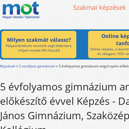
Szakmai képzések
Online kép
Milyen szakmát válassz?
tanf
Pályaorientációs tesztünk segít kideríteni,
Online oktatás, e-learnin
milyen munka illik Hozzád
és válogass 165+ on
Képzések
»
5 osztályos gimnázium
»
5 évfolyamos gimnázium angol nyelvi előkés
5 évfolyamos gimnázium an
előkészítő évvel Képzés - 
János Gimnázium, Szaközép