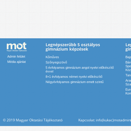
Legnépszerűbb 5 osztályos
Le
gimnázium képzések
gi
Admin felület
Kőműves
Baj
Média ajánlat
Szőnyegszövő
Bár
Spe
5 évfolyamos gimnázium angol nyelvi előkészítő
Köz
évvel
Tan
8+1 évfolyamos német nyelvi előkészítő
Ara
Négyévfolyamos gimnázium emelt szintű
Sza
Eur
Kom
© 2019 Magyar Oktatási Tájékoztató Kapcsolat: info(kukac)motadmin(