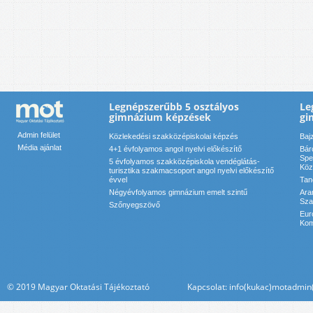
Legnépszerűbb 5 osztályos
Le
gimnázium képzések
gi
Admin felület
Közlekedési szakközépiskolai képzés
Baj
Média ajánlat
4+1 évfolyamos angol nyelvi előkészítő
Bár
Spe
5 évfolyamos szakközépiskola vendéglátás-
Köz
turisztika szakmacsoport angol nyelvi előkészítő
évvel
Tan
Négyévfolyamos gimnázium emelt szintű
Ara
Sza
Szőnyegszövő
Eur
Kom
© 2019 Magyar Oktatási Tájékoztató Kapcsolat: info(kukac)motadmin(