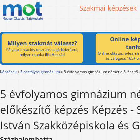
Szakmai képzések
Online kép
Milyen szakmát válassz?
tanf
Pályaorientációs tesztünk segít kideríteni,
Online oktatás, e-learnin
milyen munka illik Hozzád
és válogass 165+ on
Képzések
»
5 osztályos gimnázium
»
5 évfolyamos gimnázium német előkészítő 
5 évfolyamos gimnázium n
előkészítő képzés Képzés -
István Szakközépiskola és
Százhalombatta