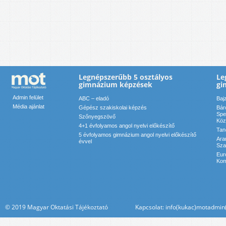
Legnépszerűbb 5 osztályos
Le
gimnázium képzések
gi
Admin felület
ABC – eladó
Baj
Média ajánlat
Gépész szakiskolai képzés
Bár
Spe
Szőnyegszövő
Köz
4+1 évfolyamos angol nyelvi előkészítő
Tan
5 évfolyamos gimnázium angol nyelvi előkészítő
Ara
évvel
Sza
Eur
Kom
© 2019 Magyar Oktatási Tájékoztató Kapcsolat: info(kukac)motadmin(