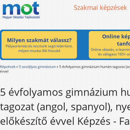
Szakmai képzések
Online kép
Milyen szakmát válassz?
tanf
Pályaorientációs tesztünk segít kideríteni,
Online oktatás, e-learnin
milyen munka illik Hozzád
és válogass 165+ on
Képzések
»
5 osztályos gimnázium
»
5 évfolyamos gimnázium humán tagozat (ango
évvel
5 évfolyamos gimnázium 
tagozat (angol, spanyol), nye
előkészítő évvel Képzés - F