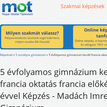
Szakmai képzések
Online kép
Milyen szakmát válassz?
tanf
Pályaorientációs tesztünk segít kideríteni,
Online oktatás, e-learnin
milyen munka illik Hozzád
és válogass 165+ on
Képzések
»
5 osztályos gimnázium
»
5 évfolyamos gimnázium kezdő francia oktat
5 évfolyamos gimnázium k
francia oktatás francia elők
évvel Képzés - Madách Imr