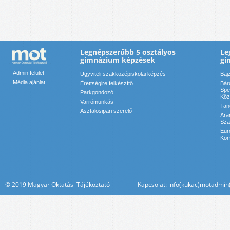
Legnépszerűbb 5 osztályos
Le
gimnázium képzések
gi
Admin felület
Ügyviteli szakközépiskolai képzés
Baj
Média ajánlat
Érettségire felkészítő
Bár
Spe
Parkgondozó
Köz
Varrómunkás
Tan
Asztalosipari szerelő
Ara
Sza
Eur
Kom
© 2019 Magyar Oktatási Tájékoztató Kapcsolat: info(kukac)motadmin(