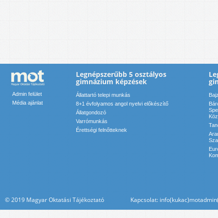
Legnépszerűbb 5 osztályos
Le
gimnázium képzések
gi
Admin felület
Állattartó telepi munkás
Baj
Média ajánlat
8+1 évfolyamos angol nyelvi előkészítő
Bár
Spe
Állatgondozó
Köz
Varrómunkás
Tan
Érettségi felnőtteknek
Ara
Sza
Eur
Kom
© 2019 Magyar Oktatási Tájékoztató Kapcsolat: info(kukac)motadmin(