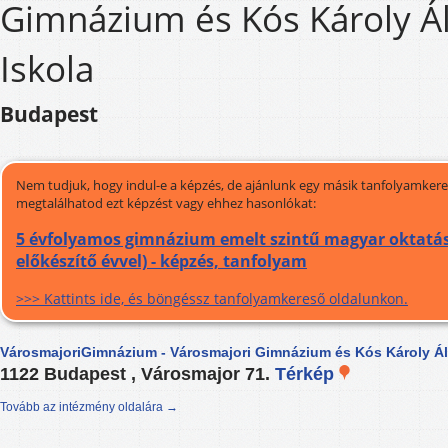
Gimnázium és Kós Károly Á
Iskola
Budapest
Nem tudjuk, hogy indul-e a képzés, de ajánlunk egy másik tanfolyamkeres
megtalálhatod ezt képzést vagy ehhez hasonlókat:
5 évfolyamos gimnázium emelt szintű magyar oktatá
előkészítő évvel) - képzés, tanfolyam
>>> Kattints ide, és böngéssz tanfolyamkereső oldalunkon.
VárosmajoriGimnázium - Városmajori Gimnázium és Kós Károly Ál
1122 Budapest , Városmajor 71.
Térkép
Tovább az intézmény oldalára →