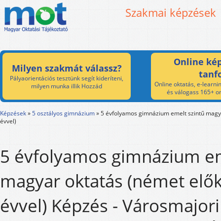
Szakmai képzések
Online kép
Milyen szakmát válassz?
tanf
Pályaorientációs tesztünk segít kideríteni,
Online oktatás, e-learnin
milyen munka illik Hozzád
és válogass 165+ on
Képzések
»
5 osztályos gimnázium
»
5 évfolyamos gimnázium emelt szintű magya
évvel)
5 évfolyamos gimnázium em
magyar oktatás (német elők
évvel) Képzés - Városmajori