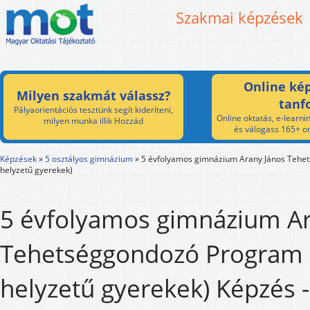
Szakmai képzések
Online kép
Milyen szakmát válassz?
tanf
Pályaorientációs tesztünk segít kideríteni,
Online oktatás, e-learnin
milyen munka illik Hozzád
és válogass 165+ on
Képzések
»
5 osztályos gimnázium
»
5 évfolyamos gimnázium Arany János Tehe
helyzetű gyerekek)
5 évfolyamos gimnázium Ar
Tehetséggondozó Program 
helyzetű gyerekek) Képzés -