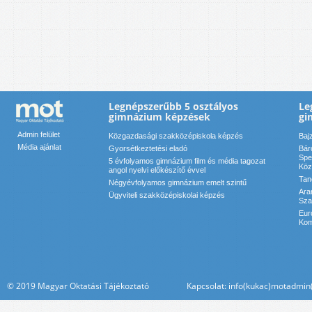
Legnépszerűbb 5 osztályos
Le
gimnázium képzések
gi
Admin felület
Közgazdasági szakközépiskola képzés
Baj
Média ajánlat
Gyorsétkeztetési eladó
Bár
Spe
5 évfolyamos gimnázium film és média tagozat
Köz
angol nyelvi előkészítő évvel
Tan
Négyévfolyamos gimnázium emelt szintű
Ara
Ügyviteli szakközépiskolai képzés
Sza
Eur
Kom
© 2019 Magyar Oktatási Tájékoztató Kapcsolat: info(kukac)motadmin(