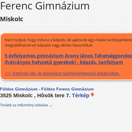
Ferenc Gimnázium
Miskolc
Nem tudjuk, hogy indul-e a képzés, de ajánlunk egy másik tanfolyamkeres
megtalálhatod ezt képzést vagy ehhez hasonlókat:
5 évfolyamos gimnázium Arany János Tehetséggondo
(hátrányos helyzetű gyerekek) - képzés, tanfolyam
>>> Kattints ide, és böngéssz tanfolyamkereső oldalunkon.
Földes Gimnázium - Földes Ferenc Gimnázium
3525 Miskolc , Hõsök tere 7.
Térkép
Tovább az intézmény oldalára →