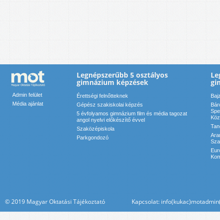
Legnépszerűbb 5 osztályos
Le
gimnázium képzések
gi
Admin felület
Érettségi felnőtteknek
Baj
Média ajánlat
Gépész szakiskolai képzés
Bár
Spe
5 évfolyamos gimnázium film és média tagozat
Köz
angol nyelvi előkészítő évvel
Tan
Szaközépiskola
Ara
Parkgondozó
Sza
Eur
Kom
© 2019 Magyar Oktatási Tájékoztató Kapcsolat: info(kukac)motadmin(