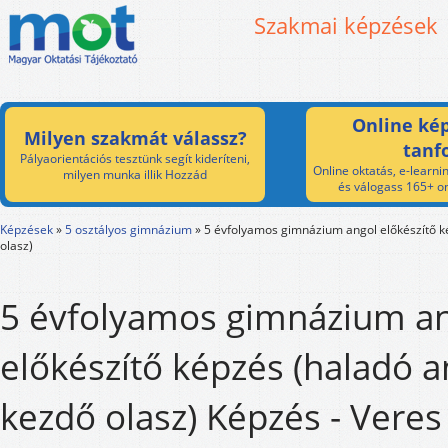
Szakmai képzések
Online kép
Milyen szakmát válassz?
tanf
Pályaorientációs tesztünk segít kideríteni,
Online oktatás, e-learnin
milyen munka illik Hozzád
és válogass 165+ on
Képzések
»
5 osztályos gimnázium
»
5 évfolyamos gimnázium angol előkészítő k
olasz)
5 évfolyamos gimnázium a
előkészítő képzés (haladó a
kezdő olasz) Képzés - Veres